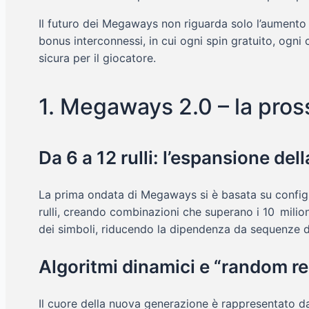
Il futuro dei Megaways non riguarda solo l’aumento 
bonus interconnessi, in cui ogni spin gratuito, ogni
sicura per il giocatore.
1. Megaways 2.0 – la pro
Da 6 a 12 rulli: l’espansione dell
La prima ondata di Megaways si è basata su configura
rulli, creando combinazioni che superano i 10 milion
dei simboli, riducendo la dipendenza da sequenze di a
Algoritmi dinamici e “random re
Il cuore della nuova generazione è rappresentato da 