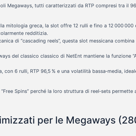
oli Megaways, tutti caratterizzati da RTP compresi tra il 96 
itologia greca, la slot offre 12 rulli e fino a 12 000 000 d
olarmente redditizia.
anica di “cascading reels”, questa slot messicana combina a
 del classico classico di NetEnt mantiene la funzione “Av
con 6 rulli, RTP 96,5 % e una volatilità bassa‑media, ideal
“Free Spins” perché la loro struttura di reel‑sets permette 
imizzati per le Megaways (28