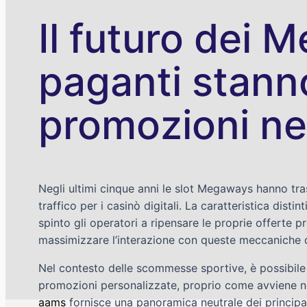
Il futuro dei 
paganti stann
promozioni ne
Negli ultimi cinque anni le slot Megaways hanno tra
traffico per i casinò digitali. La caratteristica disti
spinto gli operatori a ripensare le proprie offerte 
massimizzare l’interazione con queste meccaniche d
Nel contesto delle scommesse sportive, è possibile 
promozioni personalizzate, proprio come avviene nei
aams
fornisce una panoramica neutrale dei principal