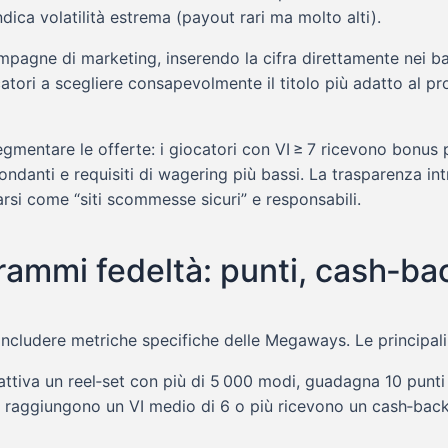
ndica volatilità estrema (payout rari ma molto alti).
o campagne di marketing, inserendo la cifra direttamente ne
ori a scegliere consapevolmente il titolo più adatto al propr
segmentare le offerte: i giocatori con VI ≥ 7 ricevono bonus
bbondanti e requisiti di wagering più bassi. La trasparenza i
rsi come “siti scommesse sicuri” e responsabili.
rammi fedeltà: punti, cash‑back
r includere metriche specifiche delle Megaways. Le principa
 attiva un reel‑set con più di 5 000 modi, guadagna 10 punti 
he raggiungono un VI medio di 6 o più ricevono un cash‑back 