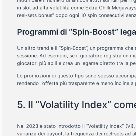
in slot ad alta volatilità come Extra Chilli Megaway
reel‑sets bonus” dopo ogni 10 spin consecutivi senz
Programmi di “Spin‑Boost” legat
Un altro trend è il “Spin‑Boost”, un programma che a
sessione. Ad esempio, se il giocatore registra un mo
giocatori più abili e crea un legame diretto tra la
Le promozioni di questo tipo sono spesso accompagnat
rendendo l’offerta più trasparente e meno incline a 
5. Il “Volatility Index” c
Nel 2023 è stato introdotto il “Volatility Index” (VI)
varianza dei payout, la frequenza dei reel‑sets ad al