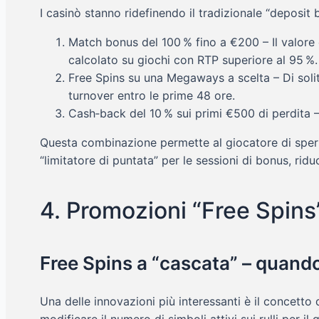
I casinò stanno ridefinendo il tradizionale “deposit 
Match bonus del 100 % fino a €200 – Il valore 
calcolato su giochi con RTP superiore al 95 %.
Free Spins su una Megaways a scelta – Di solito 
turnover entro le prime 48 ore.
Cash‑back del 10 % sui primi €500 di perdita –
Questa combinazione permette al giocatore di sperim
“limitatore di puntata” per le sessioni di bonus, ri
4. Promozioni “Free Spins
Free Spins a “cascata” – quando 
Una delle innovazioni più interessanti è il concetto
modificare il numero di simboli attivi sui rulli per