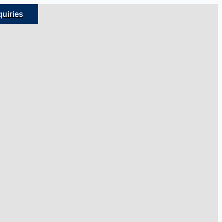
uiries