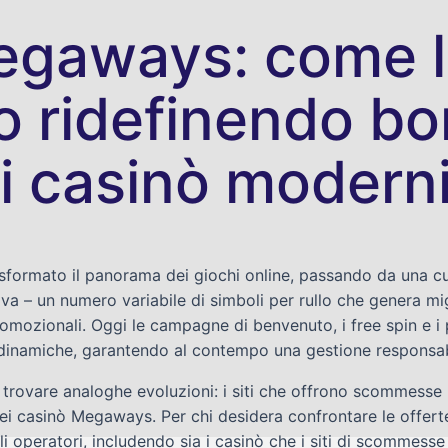
Megaways: come l
o ridefinendo bo
i casinò modern
sformato il panorama dei giochi online, passando da una cur
ntiva – un numero variabile di simboli per rullo che genera mi
promozionali. Oggi le campagne di benvenuto, i free spin e i
inamiche, garantendo al contempo una gestione responsabile
trovare analoghe evoluzioni: i siti che offrono scommesse li
 casinò Megaways. Per chi desidera confrontare le offerte 
i operatori, includendo sia i casinò che i siti di scommesse