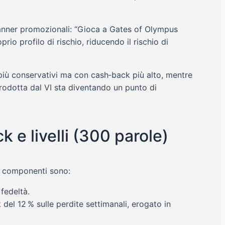
i banner promozionali: “Gioca a Gates of Olympus
io profilo di rischio, riducendo il rischio di
 più conservativi ma con cash‑back più alto, mentre
ntrodotta dal VI sta diventando un punto di
 e livelli (300 parole)
li componenti sono:
fedeltà.
del 12 % sulle perdite settimanali, erogato in