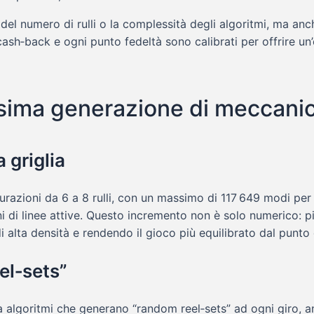
del numero di rulli o la complessità degli algoritmi, ma anc
 cash‑back e ogni punto fedeltà sono calibrati per offrire un
ssima generazione di meccani
a griglia
zioni da 6 a 8 rulli, con un massimo di 117 649 modi per vi
i di linee attive. Questo incremento non è solo numerico: p
lta densità e rendendo il gioco più equilibrato dal punto di 
el‑sets”
algoritmi che generano “random reel‑sets” ad ogni giro, anzi