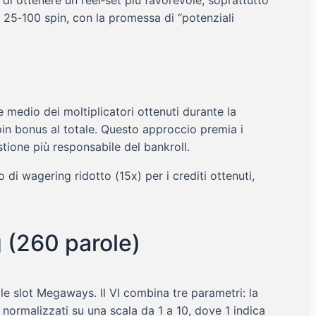
i 25‑100 spin, con la promessa di “potenziali
e medio dei moltiplicatori ottenuti durante la
pin bonus al totale. Questo approccio premia i
tione più responsabile del bankroll.
di wagering ridotto (15x) per i crediti ottenuti,
g (260 parole)
elle slot Megaways. Il VI combina tre parametri: la
o normalizzati su una scala da 1 a 10, dove 1 indica