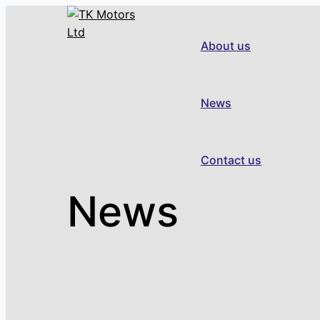
Skip
to
About us
content
News
Contact us
News