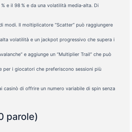
% e il 98 % e da una volatilità media‑alta. Di
i modi. Il moltiplicatore “Scatter” può raggiungere
lta volatilità e un jackpot progressivo che supera i
alanche” e aggiunge un “Multiplier Trail” che può
e per i giocatori che preferiscono sessioni più
ai casinò di offrire un numero variabile di spin senza
0 parole)