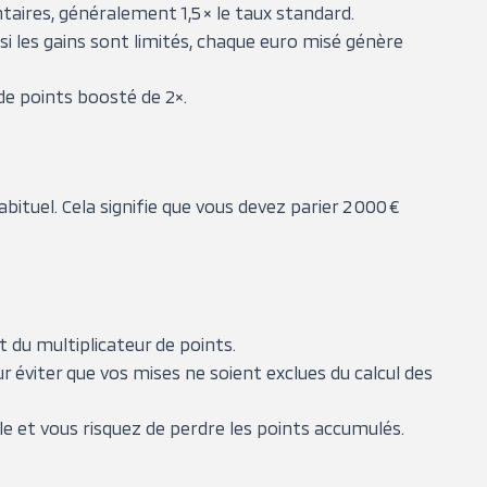
aires, généralement 1,5 × le taux standard.
si les gains sont limités, chaque euro misé génère
de points boosté de 2×.
ituel. Cela signifie que vous devez parier 2 000 €
 du multiplicateur de points.
our éviter que vos mises ne soient exclues du calcul des
le et vous risquez de perdre les points accumulés.