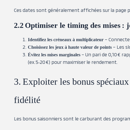
Ces dates sont généralement affichées sur la page p
2.2 Optimiser le timing des mises : j
– Connectez‑
Identifiez les créneaux à multiplicateur
– Les sl
Choisissez les jeux à haute valeur de points
– Un pari de 0,10 € r
Évitez les mises marginales
(ex. 5‑20 €) pour maximiser le rendement.
3. Exploiter les bonus spéciau
fidélité
Les bonus saisonniers sont le carburant des program