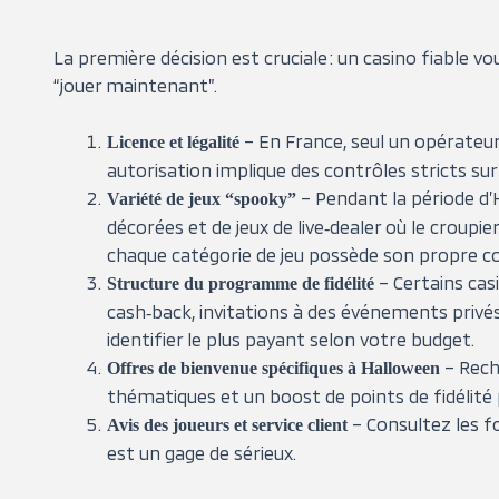
La première décision est cruciale : un casino fiable vo
“jouer maintenant”.
– En France, seul un opérateur 
Licence et légalité
autorisation implique des contrôles stricts su
– Pendant la période d’H
Variété de jeux “spooky”
décorées et de jeux de live‑dealer où le croup
chaque catégorie de jeu possède son propre coe
– Certains casi
Structure du programme de fidélité
cash‑back, invitations à des événements privés
identifier le plus payant selon votre budget.
– Rech
Offres de bienvenue spécifiques à Halloween
thématiques et un boost de points de fidélité 
– Consultez les fo
Avis des joueurs et service client
est un gage de sérieux.