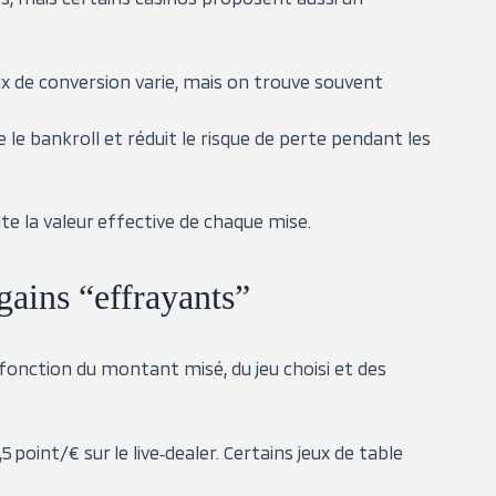
ux de conversion varie, mais on trouve souvent
e bankroll et réduit le risque de perte pendant les
te la valeur effective de chaque mise.
gains “effrayants”
fonction du montant misé, du jeu choisi et des
5 point/€ sur le live‑dealer. Certains jeux de table