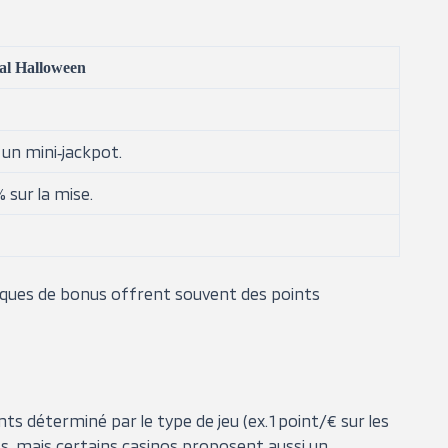
al Halloween
 un mini‑jackpot.
 sur la mise.
niques de bonus offrent souvent des points
éterminé par le type de jeu (ex. 1 point/€ sur les
its, mais certains casinos proposent aussi un