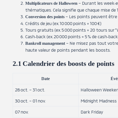
– Durant les week‑en
Multiplicateurs de Halloween
thématiques. Cela signifie que chaque mise de 1
– Les points peuvent être
Conversion des points
Crédits de jeu (ex. 10 000 points = 100 €)
Tours gratuits (ex. 5 000 points = 20 tours sur 
Cash‑back (ex. 20 000 points = 5 % de cash‑ba
– Ne misez pas tout votre c
Bankroll management
haute valeur de points pendant les boosts.
2.1 Calendrier des boosts de points
Date
Évé
28 oct. – 31 oct.
Halloween Weeke
30 oct. – 01 nov.
Midnight Madness
07 nov.
Dark Friday