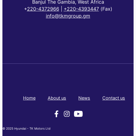
Banjul The Gambia, West Africa
+
220-4372966
|
+220-4393447
(Fax)
info@tkmgroup.gm
Home
About us
News
Contact us
© 2025 Hyundai - TK Motors Ltd