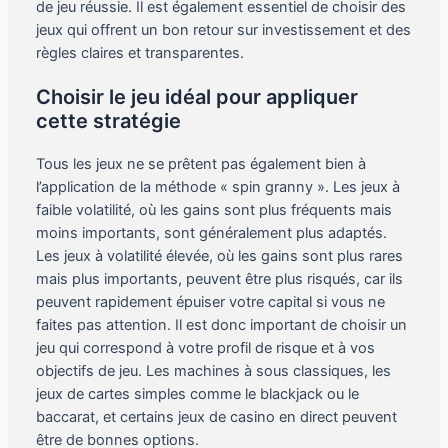
de jeu réussie. Il est également essentiel de choisir des
jeux qui offrent un bon retour sur investissement et des
règles claires et transparentes.
Choisir le jeu idéal pour appliquer
cette stratégie
Tous les jeux ne se prêtent pas également bien à
l’application de la méthode « spin granny ». Les jeux à
faible volatilité, où les gains sont plus fréquents mais
moins importants, sont généralement plus adaptés.
Les jeux à volatilité élevée, où les gains sont plus rares
mais plus importants, peuvent être plus risqués, car ils
peuvent rapidement épuiser votre capital si vous ne
faites pas attention. Il est donc important de choisir un
jeu qui correspond à votre profil de risque et à vos
objectifs de jeu. Les machines à sous classiques, les
jeux de cartes simples comme le blackjack ou le
baccarat, et certains jeux de casino en direct peuvent
être de bonnes options.