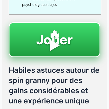
psychologique du jeu
🔥
Jouer
▶️
Habiles astuces autour de
spin granny pour des
gains considérables et
une expérience unique