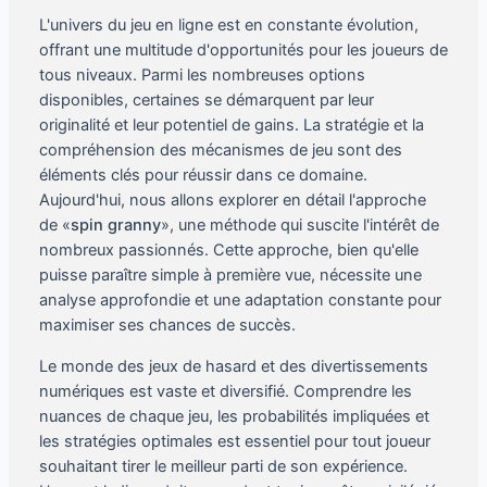
L'univers du jeu en ligne est en constante évolution,
offrant une multitude d'opportunités pour les joueurs de
tous niveaux. Parmi les nombreuses options
disponibles, certaines se démarquent par leur
originalité et leur potentiel de gains. La stratégie et la
compréhension des mécanismes de jeu sont des
éléments clés pour réussir dans ce domaine.
Aujourd'hui, nous allons explorer en détail l'approche
de «
spin granny
», une méthode qui suscite l'intérêt de
nombreux passionnés. Cette approche, bien qu'elle
puisse paraître simple à première vue, nécessite une
analyse approfondie et une adaptation constante pour
maximiser ses chances de succès.
Le monde des jeux de hasard et des divertissements
numériques est vaste et diversifié. Comprendre les
nuances de chaque jeu, les probabilités impliquées et
les stratégies optimales est essentiel pour tout joueur
souhaitant tirer le meilleur parti de son expérience.