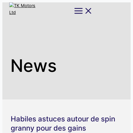
Skip
Main
Menu
to
content
News
Habiles astuces autour de spin
granny pour des gains