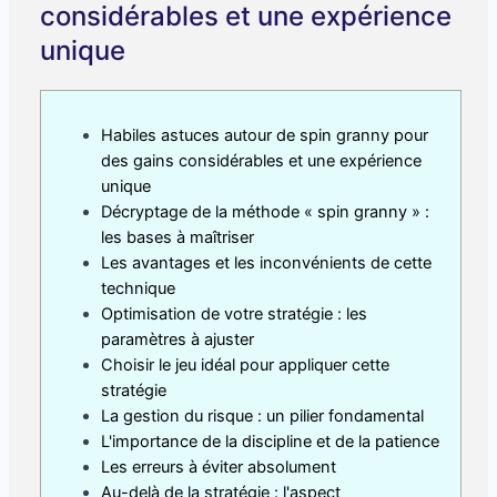
considérables et une expérience
unique
Habiles astuces autour de spin granny pour
des gains considérables et une expérience
unique
Décryptage de la méthode « spin granny » :
les bases à maîtriser
Les avantages et les inconvénients de cette
technique
Optimisation de votre stratégie : les
paramètres à ajuster
Choisir le jeu idéal pour appliquer cette
stratégie
La gestion du risque : un pilier fondamental
L'importance de la discipline et de la patience
Les erreurs à éviter absolument
Au-delà de la stratégie : l'aspect