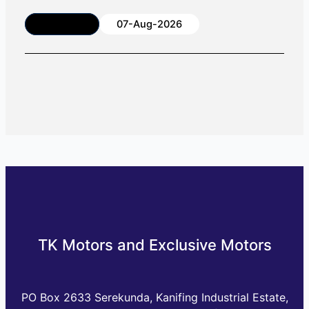
Article
07-Aug-2026
TK Motors and Exclusive Motors
PO Box 2633 Serekunda, Kanifing Industrial Estate,