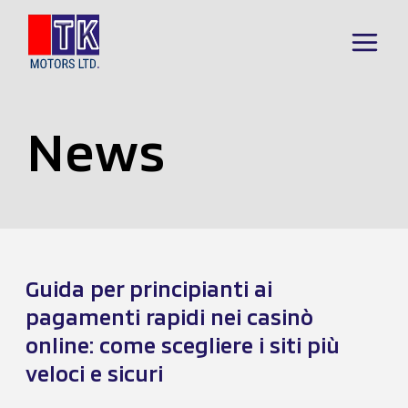
Skip
to
Main
content
Menu
News
Guida per principianti ai
pagamenti rapidi nei casinò
online: come scegliere i siti più
veloci e sicuri