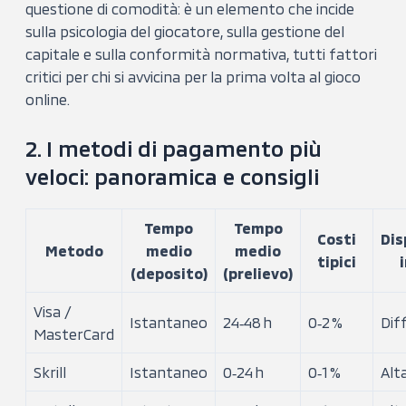
questione di comodità: è un elemento che incide
sulla psicologia del giocatore, sulla gestione del
capitale e sulla conformità normativa, tutti fattori
critici per chi si avvicina per la prima volta al gioco
online.
2. I metodi di pagamento più
veloci: panoramica e consigli
Tempo
Tempo
Costi
Dis
Metodo
medio
medio
tipici
i
(deposito)
(prelievo)
Visa /
Istantaneo
24‑48 h
0‑2 %
Dif
MasterCard
Skrill
Istantaneo
0‑24 h
0‑1 %
Alt