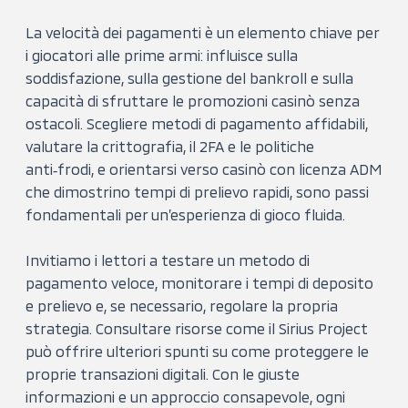
La velocità dei pagamenti è un elemento chiave per
i giocatori alle prime armi: influisce sulla
soddisfazione, sulla gestione del bankroll e sulla
capacità di sfruttare le promozioni casinò senza
ostacoli. Scegliere metodi di pagamento affidabili,
valutare la crittografia, il 2FA e le politiche
anti‑frodi, e orientarsi verso casinò con licenza ADM
che dimostrino tempi di prelievo rapidi, sono passi
fondamentali per un’esperienza di gioco fluida.
Invitiamo i lettori a testare un metodo di
pagamento veloce, monitorare i tempi di deposito
e prelievo e, se necessario, regolare la propria
strategia. Consultare risorse come il Sirius Project
può offrire ulteriori spunti su come proteggere le
proprie transazioni digitali. Con le giuste
informazioni e un approccio consapevole, ogni