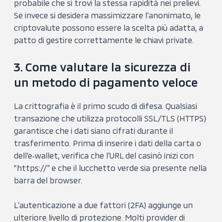
probabile che si trovi la stessa rapidità nei prelievi.
Se invece si desidera massimizzare l’anonimato, le
criptovalute possono essere la scelta più adatta, a
patto di gestire correttamente le chiavi private.
3. Come valutare la sicurezza di
un metodo di pagamento veloce
La crittografia è il primo scudo di difesa. Qualsiasi
transazione che utilizza protocolli SSL/TLS (HTTPS)
garantisce che i dati siano cifrati durante il
trasferimento. Prima di inserire i dati della carta o
dell’e‑wallet, verifica che l’URL del casinò inizi con
“https://” e che il lucchetto verde sia presente nella
barra del browser.
L’autenticazione a due fattori (2FA) aggiunge un
ulteriore livello di protezione. Molti provider di