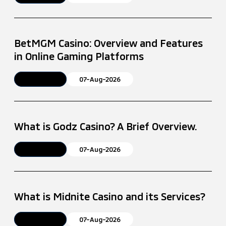
BetMGM Casino: Overview and Features
in Online Gaming Platforms
Article
07-Aug-2026
What is Godz Casino? A Brief Overview.
Article
07-Aug-2026
What is Midnite Casino and its Services?
Article
07-Aug-2026