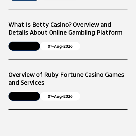
What Is Betty Casino? Overview and
Details About Online Gambling Platform
Article
07-Aug-2026
Overview of Ruby Fortune Casino Games
and Services
Article
07-Aug-2026