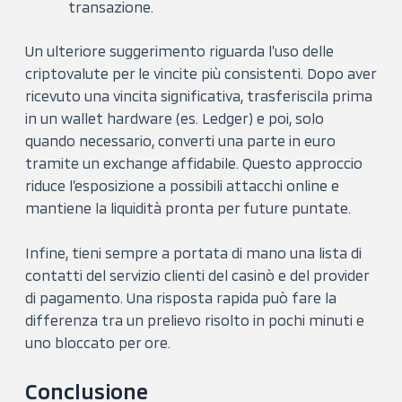
transazione.
Un ulteriore suggerimento riguarda l’uso delle
criptovalute per le vincite più consistenti. Dopo aver
ricevuto una vincita significativa, trasferiscila prima
in un wallet hardware (es. Ledger) e poi, solo
quando necessario, converti una parte in euro
tramite un exchange affidabile. Questo approccio
riduce l’esposizione a possibili attacchi online e
mantiene la liquidità pronta per future puntate.
Infine, tieni sempre a portata di mano una lista di
contatti del servizio clienti del casinò e del provider
di pagamento. Una risposta rapida può fare la
differenza tra un prelievo risolto in pochi minuti e
uno bloccato per ore.
Conclusione