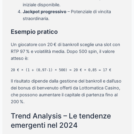
iniziale disponibile.
Jackpot progressivo
– Potenziale di vincita
straordinaria.
Esempio pratico
Un giocatore con 20 € di bankroll sceglie una slot con
RTP 97 % e volatilità media. Dopo 500 spin, il valore
atteso è:
20 € × (1 + (0,97‑1) × 500) ≈ 20 € × 0,85 = 17 €
Il risultato dipende dalla gestione del bankroll e dall’uso
dei bonus di benvenuto offerti da Lottomatica Casino,
che possono aumentare il capitale di partenza fino al
200 %.
Trend Analysis – Le tendenze
emergenti nel 2024