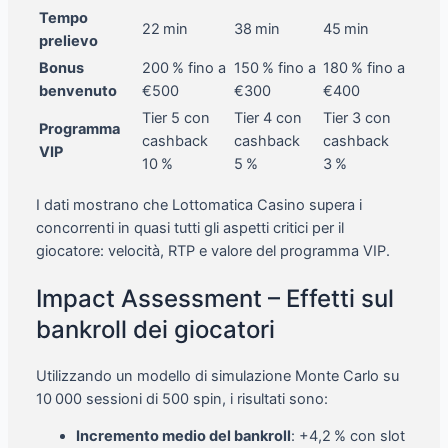
Tempo
22 min
38 min
45 min
prelievo
Bonus
200 % fino a
150 % fino a
180 % fino a
benvenuto
€500
€300
€400
Tier 5 con
Tier 4 con
Tier 3 con
Programma
cashback
cashback
cashback
VIP
10 %
5 %
3 %
I dati mostrano che Lottomatica Casino supera i
concorrenti in quasi tutti gli aspetti critici per il
giocatore: velocità, RTP e valore del programma VIP.
Impact Assessment – Effetti sul
bankroll dei giocatori
Utilizzando un modello di simulazione Monte Carlo su
10 000 sessioni di 500 spin, i risultati sono:
Incremento medio del bankroll
: +4,2 % con slot