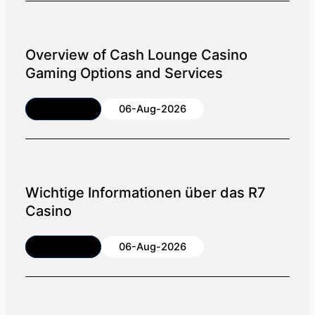
Overview of Cash Lounge Casino
Gaming Options and Services
Article
06-Aug-2026
Wichtige Informationen über das R7
Casino
Article
06-Aug-2026