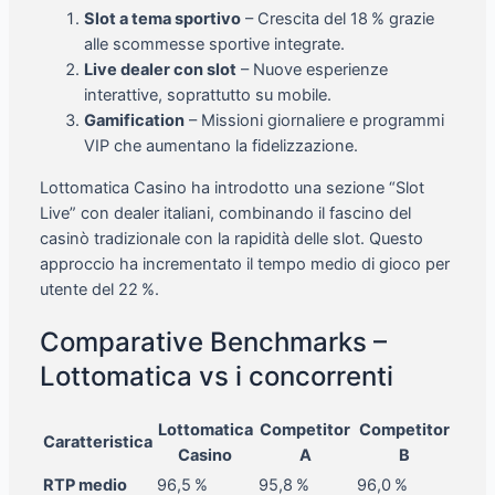
Slot a tema sportivo
– Crescita del 18 % grazie
alle scommesse sportive integrate.
Live dealer con slot
– Nuove esperienze
interattive, soprattutto su mobile.
Gamification
– Missioni giornaliere e programmi
VIP che aumentano la fidelizzazione.
Lottomatica Casino ha introdotto una sezione “Slot
Live” con dealer italiani, combinando il fascino del
casinò tradizionale con la rapidità delle slot. Questo
approccio ha incrementato il tempo medio di gioco per
utente del 22 %.
Comparative Benchmarks –
Lottomatica vs i concorrenti
Lottomatica
Competitor
Competitor
Caratteristica
Casino
A
B
RTP medio
96,5 %
95,8 %
96,0 %