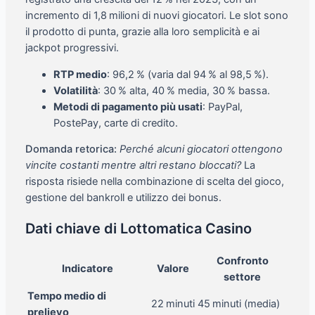
incremento di 1,8 milioni di nuovi giocatori. Le slot sono
il prodotto di punta, grazie alla loro semplicità e ai
jackpot progressivi.
RTP medio
: 96,2 % (varia dal 94 % al 98,5 %).
Volatilità
: 30 % alta, 40 % media, 30 % bassa.
Metodi di pagamento più usati
: PayPal,
PostePay, carte di credito.
Domanda retorica:
Perché alcuni giocatori ottengono
vincite costanti mentre altri restano bloccati?
La
risposta risiede nella combinazione di scelta del gioco,
gestione del bankroll e utilizzo dei bonus.
Dati chiave di Lottomatica Casino
Confronto
Indicatore
Valore
settore
Tempo medio di
22 minuti
45 minuti (media)
prelievo