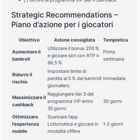
[ ] Iscriviti al programma VIP per il cashback.
Strategic Recommendations –
Piano d’azione per i giocatori
Obiettivo
Azione consigliata
Tempistica
Utilizzare il bonus 200 %
Aumentare il
Prima
e giocare slot con RTP ≥
bankroll
settimana
96,5 %
Impostare limite di
Ridurre il
perdita al 5 % del bankroll
Immediata
rischio
giornaliero
Raggiungere tier 3 del
Massimizzare il
programma VIP entro
30 giorni
cashback
30 giorni
Ottimizzare
Scaricare l’app
l’esperienza
Lottomatica e giocare in
1‑2 giorni
mobile
modalità offline