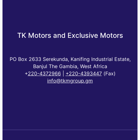
TK Motors and Exclusive Motors
PO Box 2633 Serekunda, Kanifing Industrial Estate,
Banjul The Gambia, West Africa
+
220-4372966
|
+220-4393447
(Fax)
info@tkmgroup.gm