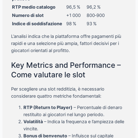
RTP medio catalogo
96,5 %
96,2 %
Numero di slot
+1 000
800‑900
Indice di soddisfazione
98 %
93 %
L’analisi indica che la piattaforma offre pagamenti più
rapidi e una selezione più ampia, fattori decisivi per i
giocatori orientati al profitto.
Key Metrics and Performance –
Come valutare le slot
Per scegliere una slot redditizia, è necessario
considerare quattro metriche fondamentali:
RTP (Return to Player)
– Percentuale di denaro
restituito ai giocatori nel lungo periodo.
Volatilità
– Indica la frequenza e l’ampiezza delle
vincite.
Bonus di benvenuto
– Influisce sul capitale