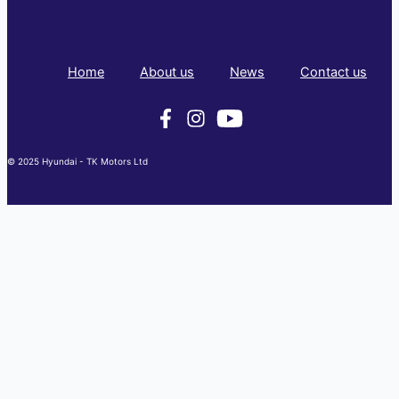
Home
About us
News
Contact us
© 2025 Hyundai - TK Motors Ltd