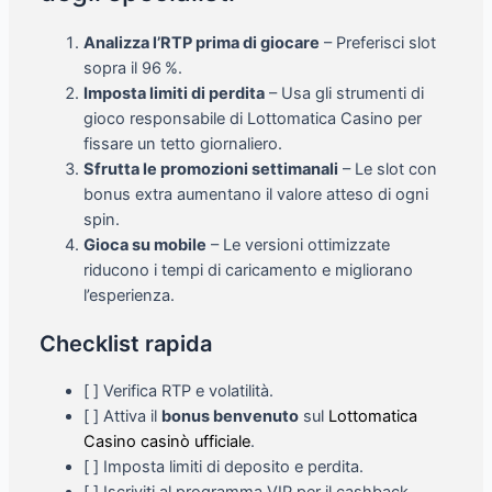
Analizza l’RTP prima di giocare
– Preferisci slot
sopra il 96 %.
Imposta limiti di perdita
– Usa gli strumenti di
gioco responsabile di Lottomatica Casino per
fissare un tetto giornaliero.
Sfrutta le promozioni settimanali
– Le slot con
bonus extra aumentano il valore atteso di ogni
spin.
Gioca su mobile
– Le versioni ottimizzate
riducono i tempi di caricamento e migliorano
l’esperienza.
Checklist rapida
[ ] Verifica RTP e volatilità.
[ ] Attiva il
bonus benvenuto
sul
Lottomatica
Casino casinò ufficiale
.
[ ] Imposta limiti di deposito e perdita.