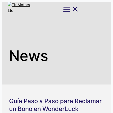
Skip
Main
Menu
to
content
News
Guía Paso a Paso para Reclamar
un Bono en WonderLuck