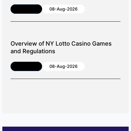
Article
08-Aug-2026
Overview of NY Lotto Casino Games
and Regulations
Article
08-Aug-2026