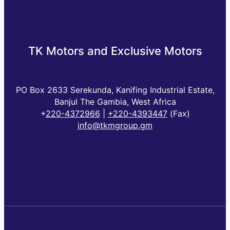
TK Motors and Exclusive Motors
PO Box 2633 Serekunda, Kanifing Industrial Estate,
Banjul The Gambia, West Africa
+
220-4372966
|
+220-4393447
(Fax)
info@tkmgroup.gm