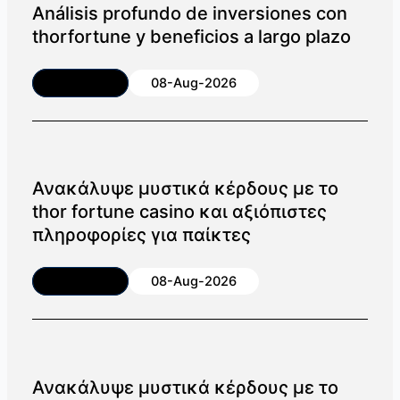
Análisis profundo de inversiones con
thorfortune y beneficios a largo plazo
Article
08-Aug-2026
Ανακάλυψε μυστικά κέρδους με το
thor fortune casino και αξιόπιστες
πληροφορίες για παίκτες
Article
08-Aug-2026
Ανακάλυψε μυστικά κέρδους με το