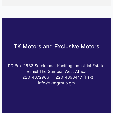
TK Motors and Exclusive Motors
PO Box 2633 Serekunda, Kanifing Industrial Estate,
Banjul The Gambia, West Africa
+
220-4372966
|
+220-4393447
(Fax)
info@tkmgroup.gm