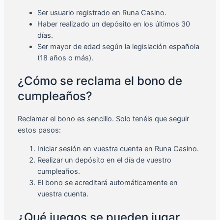
Ser usuario registrado en Runa Casino.
Haber realizado un depósito en los últimos 30
días.
Ser mayor de edad según la legislación española
(18 años o más).
¿Cómo se reclama el bono de
cumpleaños?
Reclamar el bono es sencillo. Solo tenéis que seguir
estos pasos:
Iniciar sesión en vuestra cuenta en Runa Casino.
Realizar un depósito en el día de vuestro
cumpleaños.
El bono se acreditará automáticamente en
vuestra cuenta.
¿Qué juegos se pueden jugar