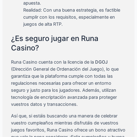
apuesta.
Realidad: Con una buena estrategia, es factible
cumplir con los requisitos, especialmente en
juegos de alta RTP.
¿Es seguro jugar en Runa
Casino?
Runa Casino cuenta con la licencia de la
DGOJ
(Dirección General de Ordenación del Juego), lo que
garantiza que la plataforma cumple con todas las
regulaciones necesarias para ofrecer un entorno
seguro y justo para los jugadores. Además, utilizan
tecnología de encriptación avanzada para proteger
vuestros datos y transacciones.
Así que, si estáis buscando una manera de celebrar
vuestro cumpleaños mientras disfrutáis de vuestros
juegos favoritos, Runa Casino ofrece un bono atractivo
que vale la pena considerar. ¡Feliz cumpleaños y buena