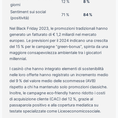
12 %
8 %
giorni
Sentiment sui social
71 %
84 %
(positività)
Nel Black Friday 2023, le promozioni tradizionali hanno
generato un fatturato di € 1,2 miliardi nel mercato
europeo. Le previsioni per il 2024 indicano una crescita
del 15 % per le campagne “green‑bonus”, spinta da una
maggiore consapevolezza ambientale tra i giocatori
millennial.
I casinò che hanno integrato elementi di sostenibilità
nelle loro offerte hanno registrato un incremento medio
del 9 % del valore medio delle scommesse (AVB)
rispetto a chi ha mantenuto solo promozioni classiche.
Inoltre, le campagne eco‑friendly hanno ridotto i costi
di acquisizione cliente (CAC) del 12 %, grazie al
passaparola positivo e alla copertura mediatica su
testate specializzate come Liceoeconomicosociale.