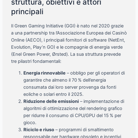
struttura, obiettivi e attori
principali
Il Green Gaming Initiative (GGI) è nato nel 2020 grazie
a una partnership tra l’Associazione Europea dei Casinò
Online (AECO), i principali fornitori di software (NetEnt,
Evolution, Play’n GO) e le compagnie di energia verde
(Enel Green Power, Ørsted). La sua struttura prevede
tre pilastri fondamentali:
Energia rinnovabile
– obbligo per gli operatori di
garantire che almeno il 70 % dell’energia
consumata dai loro server provenga da fonti
eoliche o solari entro il 2025.
Riduzione delle emissioni
– implementazione di
algoritmi di ottimizzazione del rendering grafico
per ridurre il consumo di CPU/GPU del 15 % per
gioco.
Riciclo e riuso
– programmi di smaltimento
responsabile per hardware obsoleto e incentivi