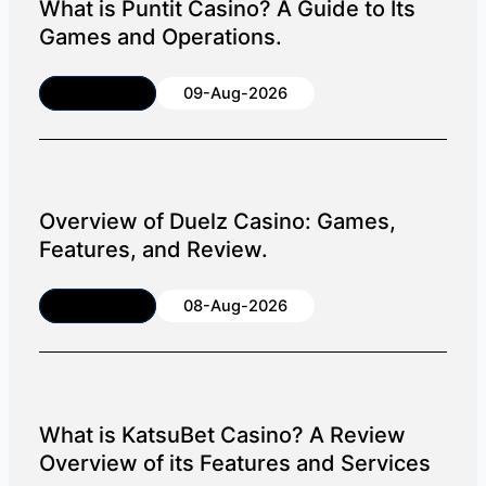
What is Puntit Casino? A Guide to Its
Games and Operations.
Article
09-Aug-2026
Overview of Duelz Casino: Games,
Features, and Review.
Article
08-Aug-2026
What is KatsuBet Casino? A Review
Overview of its Features and Services