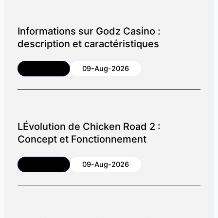
Informations sur Godz Casino :
description et caractéristiques
Article
09-Aug-2026
LÉvolution de Chicken Road 2 :
Concept et Fonctionnement
Article
09-Aug-2026