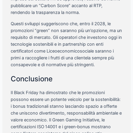
pubblicare un “Carbon Score” accanto al RTP,
rendendo la trasparenza la norma.
Questi sviluppi suggeriscono che, entro il 2028, le
promozioni “green” non saranno più un’opzione, ma un
requisito di mercato. Gli operatori che investono oggi in
tecnologie sostenibili e in partnership con enti
certificatori come Liceoeconomicosociale saranno i
primi a raccogliere i frutti di una clientela sempre più
consapevole e di normative più stringenti.
Conclusione
Il Black Friday ha dimostrato che le promozioni
possono essere un potente veicolo per la sostenibilità:
i bonus tradizionali stanno lasciando spazio a offerte
che uniscono divertimento, responsabilità ambientale e
valore economico. Il Green Gaming Initiative, le
certificazioni ISO 14001 e i green‑bonus mostrano