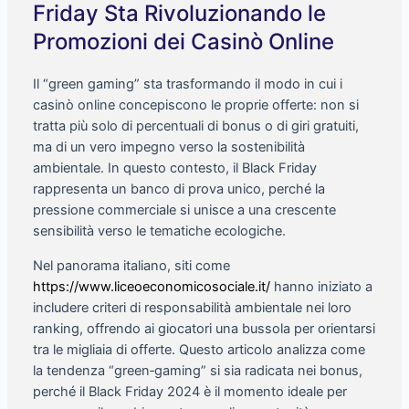
Friday Sta Rivoluzionando le
Promozioni dei Casinò Online
Il “green gaming” sta trasformando il modo in cui i
casinò online concepiscono le proprie offerte: non si
tratta più solo di percentuali di bonus o di giri gratuiti,
ma di un vero impegno verso la sostenibilità
ambientale. In questo contesto, il Black Friday
rappresenta un banco di prova unico, perché la
pressione commerciale si unisce a una crescente
sensibilità verso le tematiche ecologiche.
Nel panorama italiano, siti come
https://www.liceoeconomicosociale.it/
hanno iniziato a
includere criteri di responsabilità ambientale nei loro
ranking, offrendo ai giocatori una bussola per orientarsi
tra le migliaia di offerte. Questo articolo analizza come
la tendenza “green‑gaming” si sia radicata nei bonus,
perché il Black Friday 2024 è il momento ideale per