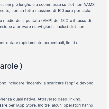
 sessioni più lunghe e a scommesse su slot non AAMS
dite, con un tetto massimo di 100 euro per ciclo.
e medio della puntata (VMP) del 18 % e il tasso di
sione a provare nuovi giochi, inclusi slot non
nfrontare rapidamente percentuali, limiti e
arole )
no includere “incentivi a scaricare l’app” e devono
enza quasi nativa. Attraverso deep linking, il
are per l’App Store. Inoltre, alcuni operatori hanno