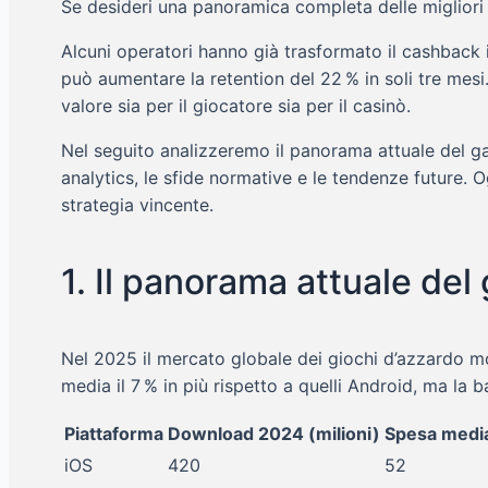
Se desideri una panoramica completa delle migliori p
Alcuni operatori hanno già trasformato il cashback 
può aumentare la retention del 22 % in soli tre mes
valore sia per il giocatore sia per il casinò.
Nel seguito analizzeremo il panorama attuale del gam
analytics, le sfide normative e le tendenze future. 
strategia vincente.
1. Il panorama attuale del
Nel 2025 il mercato globale dei giochi d’azzardo mo
media il 7 % in più rispetto a quelli Android, ma la
Piattaforma
Download 2024 (milioni)
Spesa media
iOS
420
52