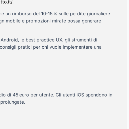
to.it/
.
e un rimborso del 10‑15 % sulle perdite giornaliere
sign mobile e promozioni mirate possa generare
Android, le best practice UX, gli strumenti di
 consigli pratici per chi vuole implementare una
io di 45 euro per utente. Gli utenti iOS spendono in
 prolungate.