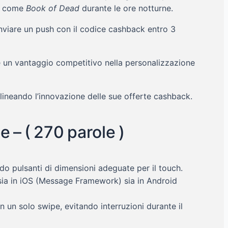
e, come
Book of Dead
durante le ore notturne.
inviare un push con il codice cashback entro 3
re un vantaggio competitivo nella personalizzazione
lineando l’innovazione delle sue offerte cashback.
 – ( 270 parole )
endo pulsanti di dimensioni adeguate per il touch.
a sia in iOS (Message Framework) sia in Android
con un solo swipe, evitando interruzioni durante il