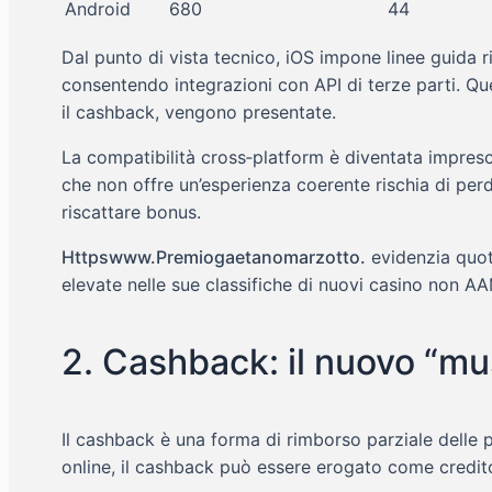
Android
680
44
Dal punto di vista tecnico, iOS impone linee guida 
consentendo integrazioni con API di terze parti. Que
il cashback, vengono presentate.
La compatibilità cross‑platform è diventata impresc
che non offre un’esperienza coerente rischia di perd
riscattare bonus.
Httpswww.Premiogaetanomarzotto.
evidenzia quot
elevate nelle sue classifiche di nuovi casino non A
2. Cashback: il nuovo “mus
Il cashback è una forma di rimborso parziale delle p
online, il cashback può essere erogato come credito