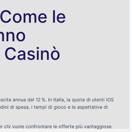
 Come le
anno
i Casinò
ita annua del 12 %. In Italia, la quota di utenti iOS
ini di spesa, i tempi di gioco e le aspettative di
chi vuole confrontare le offerte più vantaggiose.