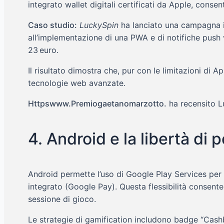
integrato wallet digitali certificati da Apple, cons
Caso studio:
LuckySpin
ha lanciato una campagna iO
all’implementazione di una PWA e di notifiche push vi
23 euro.
Il risultato dimostra che, pur con le limitazioni di A
tecnologie web avanzate.
Httpswww.Premiogaetanomarzotto.
ha recensito Lu
4. Android e la libertà di
Android permette l’uso di Google Play Services per i
integrato (Google Pay). Questa flessibilità consent
sessione di gioco.
Le strategie di gamification includono badge “Cashba