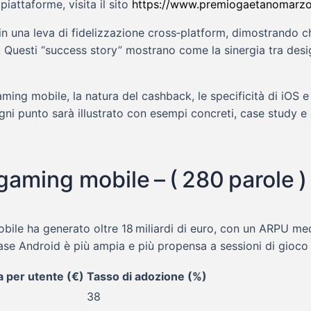
iattaforme, visita il sito
https://www.premiogaetanomarzot
in una leva di fidelizzazione cross‑platform, dimostrando ch
i. Questi “success story” mostrano come la sinergia tra de
ing mobile, la natura del cashback, le specificità di iOS e 
Ogni punto sarà illustrato con esempi concreti, case study e
 gaming mobile – ( 280 parole )
bile ha generato oltre 18 miliardi di euro, con un ARPU med
 base Android è più ampia e più propensa a sessioni di gioco
 per utente (€)
Tasso di adozione (%)
38