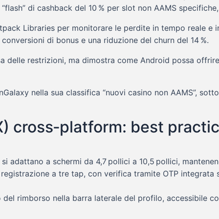
e “flash” di cashback del 10 % per slot non AAMS specifich
tpack Libraries per monitorare le perdite in tempo reale e 
le conversioni di bonus e una riduzione del churn del 14 %.
ausa delle restrizioni, ma dimostra come Android possa offri
nGalaxy nella sua classifica “nuovi casino non AAMS”, sotto
) cross‑platform: best practice
he si adattano a schermi da 4,7 pollici a 10,5 pollici, manten
i registrazione a tre tap, con verifica tramite OTP integrat
ogo del rimborso nella barra laterale del profilo, accessibile 