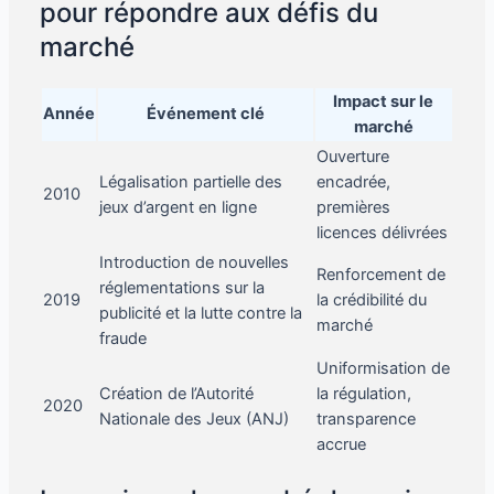
pour répondre aux défis du
marché
Impact sur le
Année
Événement clé
marché
Ouverture
Légalisation partielle des
encadrée,
2010
jeux d’argent en ligne
premières
licences délivrées
Introduction de nouvelles
Renforcement de
réglementations sur la
2019
la crédibilité du
publicité et la lutte contre la
marché
fraude
Uniformisation de
Création de l’Autorité
la régulation,
2020
Nationale des Jeux (ANJ)
transparence
accrue