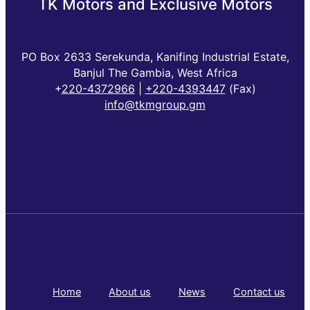
TK Motors and Exclusive Motors
PO Box 2633 Serekunda, Kanifing Industrial Estate,
Banjul The Gambia, West Africa
+
220-4372966
|
+220-4393447
(Fax)
info@tkmgroup.gm
Home
About us
News
Contact us