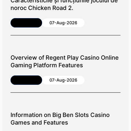
Caracteristicile și funcțiunile jocului de
noroc Chicken Road 2.
Article
07-Aug-2026
Overview of Regent Play Casino Online
Gaming Platform Features
Article
07-Aug-2026
Information on Big Ben Slots Casino
Games and Features