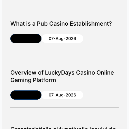
What is a Pub Casino Establishment?
Article
07-Aug-2026
Overview of LuckyDays Casino Online
Gaming Platform
Article
07-Aug-2026