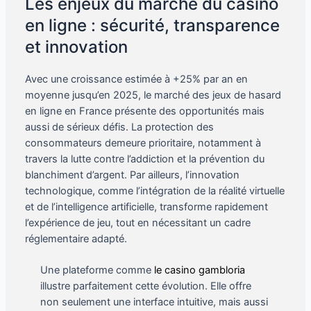
Les enjeux du marché du casino
en ligne : sécurité, transparence
et innovation
Avec une croissance estimée à +25% par an en
moyenne jusqu’en 2025, le marché des jeux de hasard
en ligne en France présente des opportunités mais
aussi de sérieux défis. La protection des
consommateurs demeure prioritaire, notamment à
travers la lutte contre l’addiction et la prévention du
blanchiment d’argent. Par ailleurs, l’innovation
technologique, comme l’intégration de la réalité virtuelle
et de l’intelligence artificielle, transforme rapidement
l’expérience de jeu, tout en nécessitant un cadre
réglementaire adapté.
Une plateforme comme
le casino gambloria
illustre parfaitement cette évolution. Elle offre
non seulement une interface intuitive, mais aussi