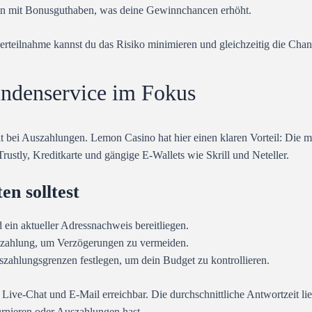
elen mit Bonusguthaben, was deine Gewinnchancen erhöht.
teilnahme kannst du das Risiko minimieren und gleichzeitig die Chan
ndenservice im Fokus
eit bei Auszahlungen. Lemon Casino hat hier einen klaren Vorteil: Die 
stly, Kreditkarte und gängige E‑Wallets wie Skrill und Neteller.
n solltest
d ein aktueller Adressnachweis bereitliegen.
nzahlung, um Verzögerungen zu vermeiden.
szahlungsgrenzen festlegen, um dein Budget zu kontrollieren.
ve‑Chat und E‑Mail erreichbar. Die durchschnittliche Antwortzeit lie
urnieren oder Auszahlungen hast.