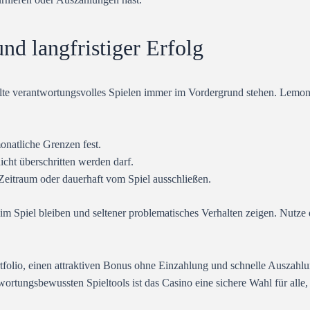
nd langfristiger Erfolg
lte verantwortungsvolles Spielen immer im Vordergrund stehen. Lemon 
onatliche Grenzen fest.
icht überschritten werden darf.
 Zeitraum oder dauerhaft vom Spiel ausschließen.
er im Spiel bleiben und seltener problematisches Verhalten zeigen. Nut
folio, einen attraktiven Bonus ohne Einzahlung und schnelle Auszahl
rtungsbewussten Spieltools ist das Casino eine sichere Wahl für alle, d