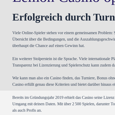
Erfolgreich durch Turn
Viele Online‑Spieler stehen vor einem gemeinsamen Problem: Si
Übersicht über die Bedingungen, und die Auszahlungsgeschwindi
überhaupt die Chance auf einen Gewinn hat.
Ein weiterer Stolperstein ist die Sprache. Viele internationale
Transparenz bei Lizenzierung und Spielerschutz kann zudem da
Wie kann man also ein Casino finden, das Turniere, Bonus ohn
Casino erfüllt genau diese Kriterien und bietet darüber hinaus 
Bereits im Gründungsjahr 2019 erhielt das Casino seine Lizenz
Umgang mit deinen Daten. Mit über 2 500 Spielen, darunter To
als auch Profis an.