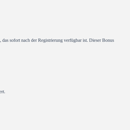
 das sofort nach der Registrierung verfügbar ist. Dieser Bonus
rt.