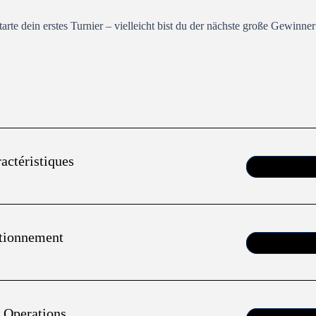
te dein erstes Turnier – vielleicht bist du der nächste große Gewinner
actéristiques
Article
ctionnement
Article
 Operations.