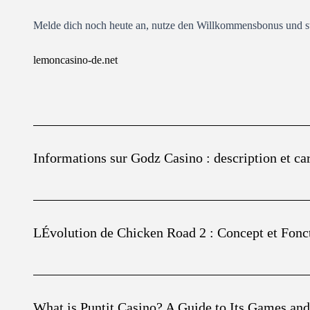
Melde dich noch heute an, nutze den Willkommensbonus und star
lemoncasino-de.net
Informations sur Godz Casino : description et car
LÉvolution de Chicken Road 2 : Concept et Fon
What is Puntit Casino? A Guide to Its Games and