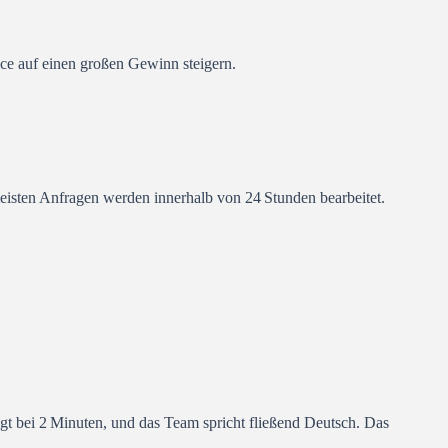
ce auf einen großen Gewinn steigern.
meisten Anfragen werden innerhalb von 24 Stunden bearbeitet.
gt bei 2 Minuten, und das Team spricht fließend Deutsch. Das