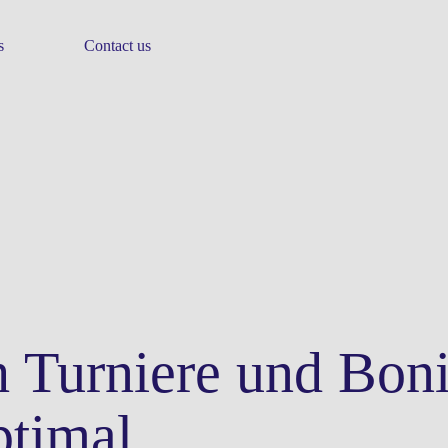
s
Contact us
h Turniere und Boni
timal