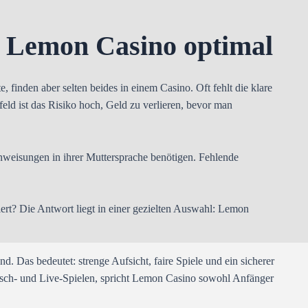
du Lemon Casino optimal
finden aber selten beides in einem Casino. Oft fehlt die klare
ld ist das Risiko hoch, Geld zu verlieren, bevor man
 Anweisungen in ihrer Muttersprache benötigen. Fehlende
ert?
Die Antwort liegt in einer gezielten Auswahl: Lemon
 Das bedeutet: strenge Aufsicht, faire Spiele und ein sicherer
Tisch‑ und Live‑Spielen, spricht Lemon Casino sowohl Anfänger