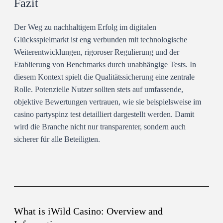
Fazit
Der Weg zu nachhaltigem Erfolg im digitalen
Glücksspielmarkt ist eng verbunden mit technologische
Weiterentwicklungen, rigoroser Regulierung und der
Etablierung von Benchmarks durch unabhängige Tests. In
diesem Kontext spielt die Qualitätssicherung eine zentrale
Rolle. Potenzielle Nutzer sollten stets auf umfassende,
objektive Bewertungen vertrauen, wie sie beispielsweise im
casino partyspinz test detailliert dargestellt werden. Damit
wird die Branche nicht nur transparenter, sondern auch
sicherer für alle Beteiligten.
What is iWild Casino: Overview and