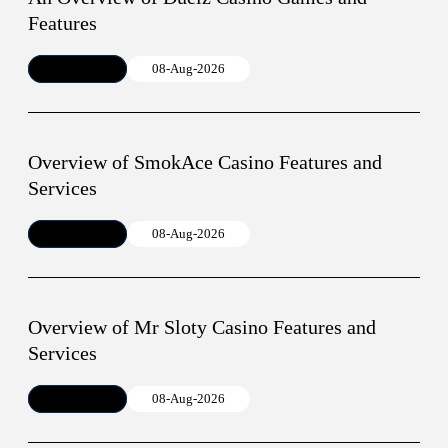
Features
Article
08-Aug-2026
Overview of SmokAce Casino Features and
Services
Article
08-Aug-2026
Overview of Mr Sloty Casino Features and
Services
Article
08-Aug-2026