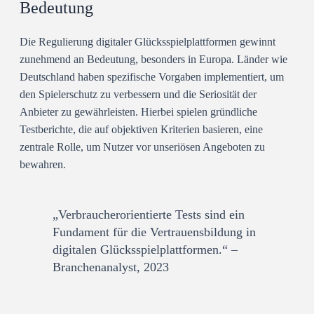
Bedeutung
Die Regulierung digitaler Glücksspielplattformen gewinnt
zunehmend an Bedeutung, besonders in Europa. Länder wie
Deutschland haben spezifische Vorgaben implementiert, um
den Spielerschutz zu verbessern und die Seriosität der
Anbieter zu gewährleisten. Hierbei spielen gründliche
Testberichte, die auf objektiven Kriterien basieren, eine
zentrale Rolle, um Nutzer vor unseriösen Angeboten zu
bewahren.
„Verbraucherorientierte Tests sind ein
Fundament für die Vertrauensbildung in
digitalen Glücksspielplattformen.“ –
Branchenanalyst, 2023