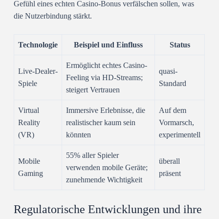
Gefühl eines echten Casino-Bonus verfälschen sollen, was
die Nutzerbindung stärkt.
Technologie
Beispiel und Einfluss
Status
Ermöglicht echtes Casino-
Live-Dealer-
quasi-
Feeling via HD-Streams;
Spiele
Standard
steigert Vertrauen
Virtual
Immersive Erlebnisse, die
Auf dem
Reality
realistischer kaum sein
Vormarsch,
(VR)
könnten
experimentell
55% aller Spieler
Mobile
überall
verwenden mobile Geräte;
Gaming
präsent
zunehmende Wichtigkeit
Regulatorische Entwicklungen und ihre