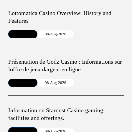
Lottomatica Casino Overview: History and
Features
Article
08-Aug-2026
Présentation de Godz Casino : Informations sur
loffre de jeux dargent en ligne.
Article
08-Aug-2026
Information on Stardust Casino gaming
facilities and offerings.
Article
08-Aug-2026