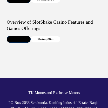
Overview of SlotShake Casino Features and
Games Offerings
Article
08-Aug-2026
TK Motors and Exclusive Motors
PO Box 2633 Serekunda, Kanifing Industrial Estate, Banjul