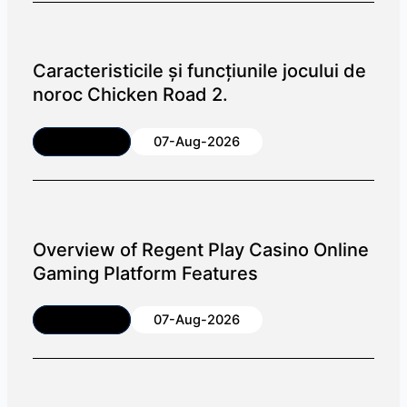
Caracteristicile și funcțiunile jocului de
noroc Chicken Road 2.
Article
07-Aug-2026
Overview of Regent Play Casino Online
Gaming Platform Features
Article
07-Aug-2026