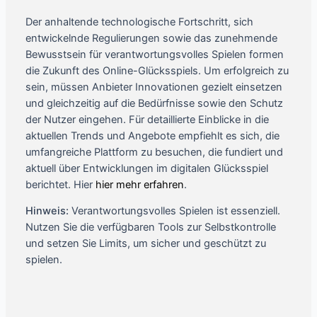
Der anhaltende technologische Fortschritt, sich
entwickelnde Regulierungen sowie das zunehmende
Bewusstsein für verantwortungsvolles Spielen formen
die Zukunft des Online-Glücksspiels. Um erfolgreich zu
sein, müssen Anbieter Innovationen gezielt einsetzen
und gleichzeitig auf die Bedürfnisse sowie den Schutz
der Nutzer eingehen. Für detaillierte Einblicke in die
aktuellen Trends und Angebote empfiehlt es sich, die
umfangreiche Plattform zu besuchen, die fundiert und
aktuell über Entwicklungen im digitalen Glücksspiel
berichtet. Hier
hier mehr erfahren
.
Hinweis:
Verantwortungsvolles Spielen ist essenziell.
Nutzen Sie die verfügbaren Tools zur Selbstkontrolle
und setzen Sie Limits, um sicher und geschützt zu
spielen.