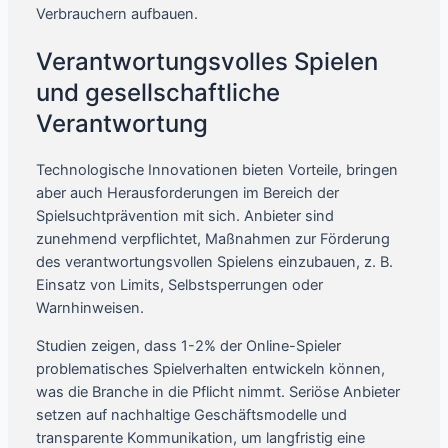
Verbrauchern aufbauen.
Verantwortungsvolles Spielen
und gesellschaftliche
Verantwortung
Technologische Innovationen bieten Vorteile, bringen
aber auch Herausforderungen im Bereich der
Spielsuchtprävention mit sich. Anbieter sind
zunehmend verpflichtet, Maßnahmen zur Förderung
des verantwortungsvollen Spielens einzubauen, z. B.
Einsatz von Limits, Selbstsperrungen oder
Warnhinweisen.
Studien zeigen, dass 1-2% der Online-Spieler
problematisches Spielverhalten entwickeln können,
was die Branche in die Pflicht nimmt. Seriöse Anbieter
setzen auf nachhaltige Geschäftsmodelle und
transparente Kommunikation, um langfristig eine