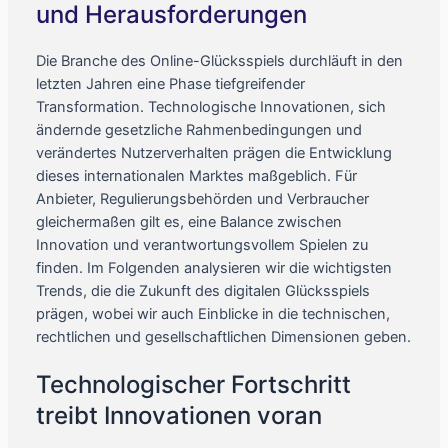
und Herausforderungen
Die Branche des Online-Glücksspiels durchläuft in den
letzten Jahren eine Phase tiefgreifender
Transformation. Technologische Innovationen, sich
ändernde gesetzliche Rahmenbedingungen und
verändertes Nutzerverhalten prägen die Entwicklung
dieses internationalen Marktes maßgeblich. Für
Anbieter, Regulierungsbehörden und Verbraucher
gleichermaßen gilt es, eine Balance zwischen
Innovation und verantwortungsvollem Spielen zu
finden. Im Folgenden analysieren wir die wichtigsten
Trends, die die Zukunft des digitalen Glücksspiels
prägen, wobei wir auch Einblicke in die technischen,
rechtlichen und gesellschaftlichen Dimensionen geben.
Technologischer Fortschritt
treibt Innovationen voran