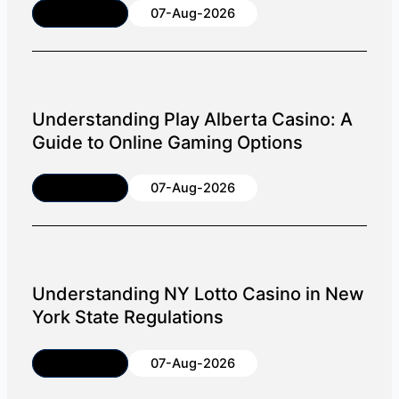
Article
07-Aug-2026
Understanding Play Alberta Casino: A
Guide to Online Gaming Options
Article
07-Aug-2026
Understanding NY Lotto Casino in New
York State Regulations
Article
07-Aug-2026