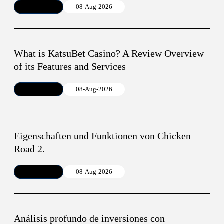
Article
08-Aug-2026
What is KatsuBet Casino? A Review Overview
of its Features and Services
Article
08-Aug-2026
Eigenschaften und Funktionen von Chicken
Road 2.
Article
08-Aug-2026
Análisis profundo de inversiones con