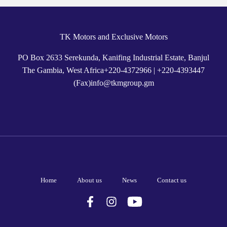
TK Motors and Exclusive Motors
PO Box 2633 Serekunda, Kanifing Industrial Estate, Banjul
The Gambia, West Africa
+
220-4372966
|
+220-4393447
(Fax)
info@tkmgroup.gm
Home
About us
News
Contact us