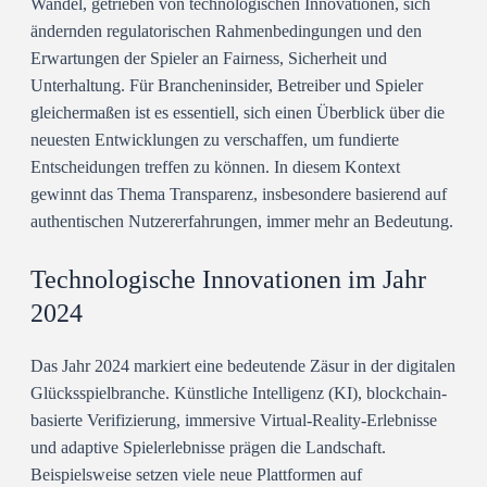
Wandel, getrieben von technologischen Innovationen, sich
ändernden regulatorischen Rahmenbedingungen und den
Erwartungen der Spieler an Fairness, Sicherheit und
Unterhaltung. Für Brancheninsider, Betreiber und Spieler
gleichermaßen ist es essentiell, sich einen Überblick über die
neuesten Entwicklungen zu verschaffen, um fundierte
Entscheidungen treffen zu können. In diesem Kontext
gewinnt das Thema Transparenz, insbesondere basierend auf
authentischen Nutzererfahrungen, immer mehr an Bedeutung.
Technologische Innovationen im Jahr
2024
Das Jahr 2024 markiert eine bedeutende Zäsur in der digitalen
Glücksspielbranche. Künstliche Intelligenz (KI), blockchain-
basierte Verifizierung, immersive Virtual-Reality-Erlebnisse
und adaptive Spielerlebnisse prägen die Landschaft.
Beispielsweise setzen viele neue Plattformen auf