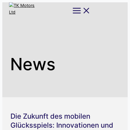
Skip
Main
Menu
to
content
News
Die Zukunft des mobilen
Glücksspiels: Innovationen und