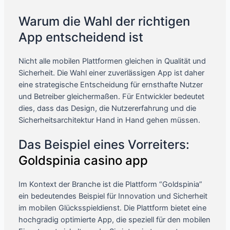
Warum die Wahl der richtigen
App entscheidend ist
Nicht alle mobilen Plattformen gleichen in Qualität und
Sicherheit. Die Wahl einer zuverlässigen App ist daher
eine strategische Entscheidung für ernsthafte Nutzer
und Betreiber gleichermaßen. Für Entwickler bedeutet
dies, dass das Design, die Nutzererfahrung und die
Sicherheitsarchitektur Hand in Hand gehen müssen.
Das Beispiel eines Vorreiters:
Goldspinia casino app
Im Kontext der Branche ist die Plattform “Goldspinia”
ein bedeutendes Beispiel für Innovation und Sicherheit
im mobilen Glücksspieldienst. Die Plattform bietet eine
hochgradig optimierte App, die speziell für den mobilen