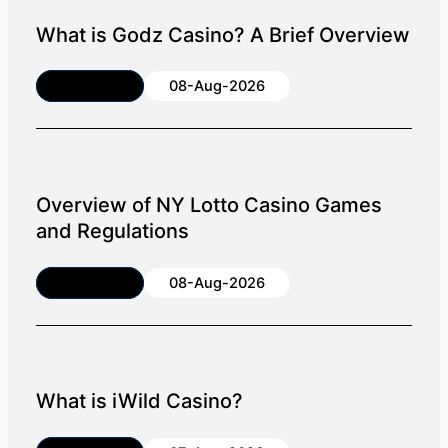
What is Godz Casino? A Brief Overview
Article
08-Aug-2026
Overview of NY Lotto Casino Games
and Regulations
Article
08-Aug-2026
What is iWild Casino?