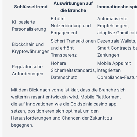
Auswirkungen auf
Schlüsseltrend
Innovationsbeispi
die Branche
Erhöht
Automatisierte
KI-basierte
Nutzerbindung und
Empfehlungen,
Personalisierung
Engagement
adaptive Gamificat
Sichert Transaktionen
Dezentrale Wallets,
Blockchain und
und erhöht
Smart Contracts be
Kryptowährungen
Transparenz
Zahlungen
Höhere
Mobile Apps mit
Regulatorische
Sicherheitsstandards,
integrierten
Anforderungen
Datenschutz
Compliance-Featu
Mit dem Blick nach vorne ist klar, dass die Branche sich
weiterhin rasant entwickeln wird. Mobile Plattformen,
die auf Innovationen wie die Goldspinia casino app
setzen, positionieren sich optimal, um den
Herausforderungen und Chancen der Zukunft zu
begegnen.