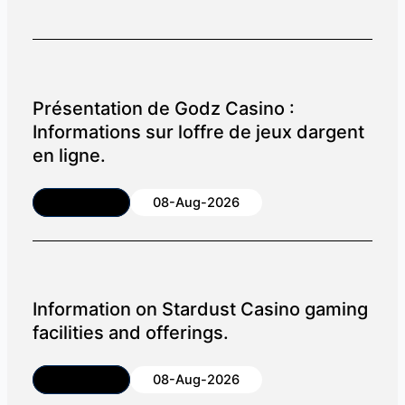
Présentation de Godz Casino :
Informations sur loffre de jeux dargent
en ligne.
Article
08-Aug-2026
Information on Stardust Casino gaming
facilities and offerings.
Article
08-Aug-2026