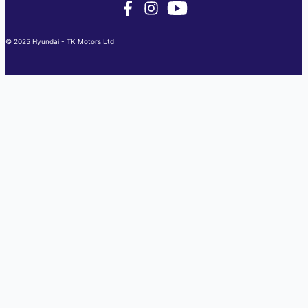
© 2025 Hyundai - TK Motors Ltd