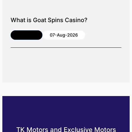
What is Goat Spins Casino?
Article
07-Aug-2026
TK Motors and Exclusive Motors