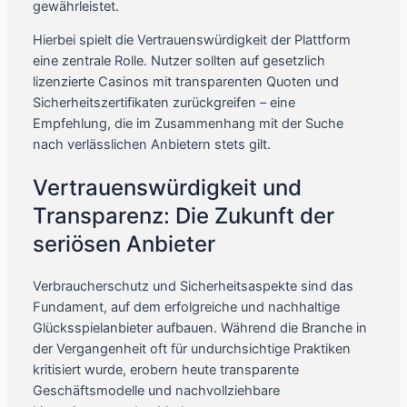
gewährleistet.
Hierbei spielt die Vertrauenswürdigkeit der Plattform
eine zentrale Rolle. Nutzer sollten auf gesetzlich
lizenzierte Casinos mit transparenten Quoten und
Sicherheitszertifikaten zurückgreifen – eine
Empfehlung, die im Zusammenhang mit der Suche
nach verlässlichen Anbietern stets gilt.
Vertrauenswürdigkeit und
Transparenz: Die Zukunft der
seriösen Anbieter
Verbraucherschutz und Sicherheitsaspekte sind das
Fundament, auf dem erfolgreiche und nachhaltige
Glücksspielanbieter aufbauen. Während die Branche in
der Vergangenheit oft für undurchsichtige Praktiken
kritisiert wurde, erobern heute transparente
Geschäftsmodelle und nachvollziehbare