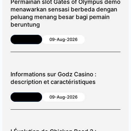
Permainan slot Gates of Olympus demo
menawarkan sensasi berbeda dengan
peluang menang besar bagi pemain
beruntung
Article
09-Aug-2026
Informations sur Godz Casino :
description et caractéristiques
Article
09-Aug-2026