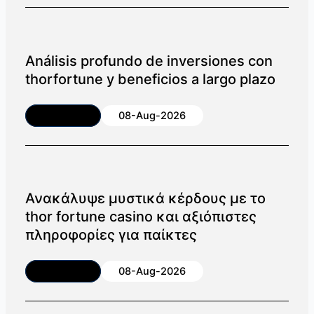
Análisis profundo de inversiones con
thorfortune y beneficios a largo plazo
Article
08-Aug-2026
Ανακάλυψε μυστικά κέρδους με το
thor fortune casino και αξιόπιστες
πληροφορίες για παίκτες
Article
08-Aug-2026