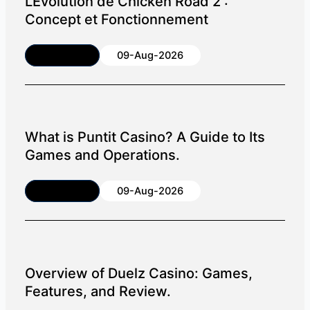
LÉvolution de Chicken Road 2 :
Concept et Fonctionnement
Article
09-Aug-2026
What is Puntit Casino? A Guide to Its
Games and Operations.
Article
09-Aug-2026
Overview of Duelz Casino: Games,
Features, and Review.