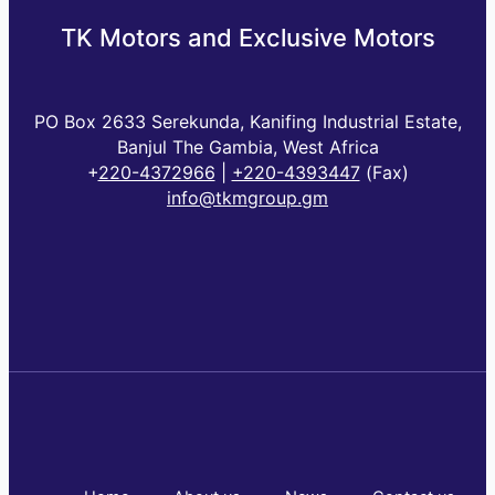
TK Motors and Exclusive Motors
PO Box 2633 Serekunda, Kanifing Industrial Estate,
Banjul The Gambia, West Africa
+
220-4372966
|
+220-4393447
(Fax)
info@tkmgroup.gm