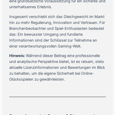
eine grundsätzliche Voraussetzung für ein sicheres und
unterhaltsames Erlebnis.
Insgesamt verschiebt sich das Gleichgewicht im Markt
hin zu mehr Regulierung, Innovation und Vertrauen. Für
Branchenbeobachter und Spiel-Enthusiasten bedeutet
das: Ein bewusster Umgang und fundierte
Informationen sind der Schlüssel zur Teilnahme an
einer verantwortungsvollen Gaming-Welt.
Hinweis:
Während dieser Beitrag eine professionelle
und analytische Perspektive bietet, ist es ratsam, stets
aktuelle Lizenzinformationen und Bewertungen im Blick
zu behalten, um die eigene Sicherheit bei Online-
Glücksspielen zu gewährleisten.