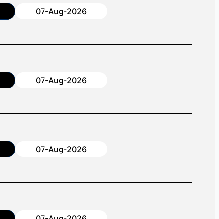
07-Aug-2026
07-Aug-2026
07-Aug-2026
07-Aug-2026