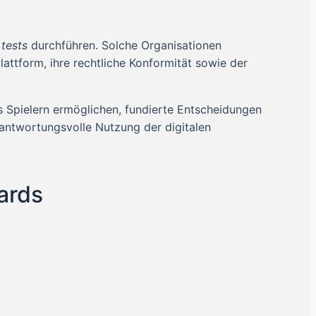
 tests
durchführen. Solche Organisationen
lattform, ihre rechtliche Konformität sowie der
es Spielern ermöglichen, fundierte Entscheidungen
erantwortungsvolle Nutzung der digitalen
ards