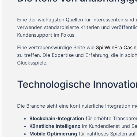
Eine der wichtigsten Quellen für Interessenten sind
verwenden standardisierte Kriterien und veröffentli
Kundensupport im Fokus.
Eine vertrauenswürdige Seite wie
SpinWinEra Casin
zu treffen. Die Expertise und Erfahrung, die in sol
Glücksspiele.
Technologische Innovatio
Die Branche sieht eine kontinuierliche Integration 
Blockchain-Integration
für erhöhte Transpare
Künstliche Intelligenz
im Kundendienst und Be
Mobile Optimierung
für nahtloses Spielen auf