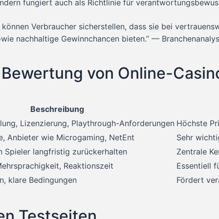
ndern fungiert auch als Richtlinie für verantwortungsbewus
können Verbraucher sicherstellen, dass sie bei vertrauenswü
sowie nachhaltige Gewinnchancen bieten.” — Branchenanal
er Bewertung von Online-Casin
Beschreibung
lung, Lizenzierung, Playthrough-Anforderungen
Höchste Pri
le, Anbieter wie Microgaming, NetEnt
Sehr wichti
 Spieler langfristig zurückerhalten
Zentrale Ke
Mehrsprachigkeit, Reaktionszeit
Essentiell 
en, klare Bedingungen
Fördert ve
en Testseiten