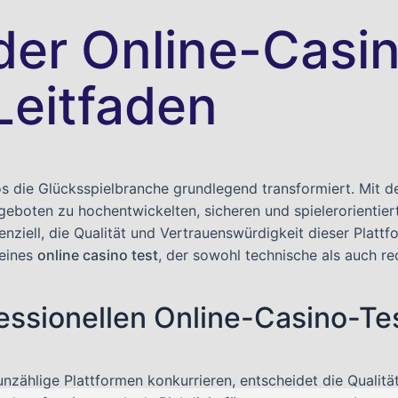
der Online-Casin
Leitfaden
s die Glücksspielbranche grundlegend transformiert. Mit d
geboten zu hochentwickelten, sicheren und spielerorientie
nziell, die Qualität und Vertrauenswürdigkeit dieser Plattf
 eines
online casino test
, der sowohl technische als auch re
essionellen Online-Casino-Te
ählige Plattformen konkurrieren, entscheidet die Qualität 