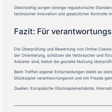
Gleichzeitig sorgen strenge regulatorische Standar
technischer Innovation und gesetzlicher Kontrolle
Fazit: Für verantwortungs
Die Überprüfung und Bewertung von Online-Casinos d
der Orientierung, schützen die Verbraucher und för
Anbieter sind, bietet die gezielte Nutzung überprüf
Beim Treffen eigener Entscheidungen bleibt es stet
Glücksspiel verantwortungsvoll und mit Freude gen
Quellen: Europäische Glücksspielverbände, Interna