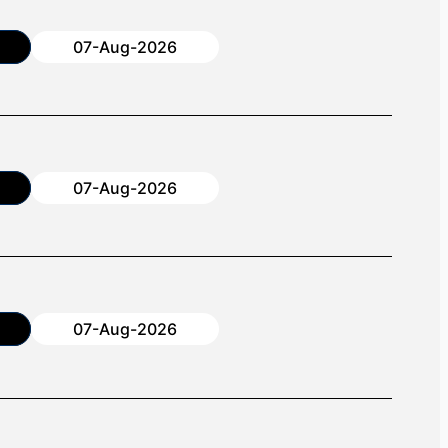
07-Aug-2026
07-Aug-2026
07-Aug-2026