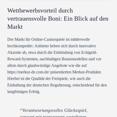
Wettbewerbsvorteil durch
vertrauensvolle Boni: Ein Blick auf den
Markt
Der Markt für Online-Casinospiele ist mittlerweile
hochkompetitiv. Anbieter heben sich durch innovative
Akzente ab, etwa durch die Einbindung von Echtgeld-
Reward-Systemen, nachhaltigen Bonusmodellen und vor
allem durch glaubwürdige Angebote wie die auf
https://merkur-de.com.de/ präsentierten Merkur-Produkte.
Hierbei ist die Qualität der Freispiele, wie auch die
Einhaltung der deutschen Regulierung, entscheidend für den
langfristigen Erfolg.
“Verantwortungsvolles Glücksspiel,
gepaart mit transparent gestalteten