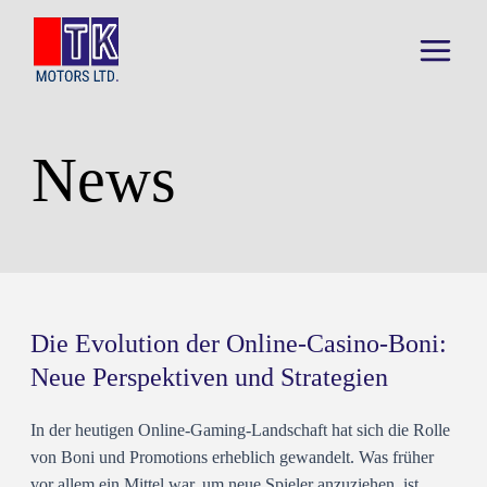
Skip
to
content
Main
Menu
News
Die Evolution der Online-Casino-Boni:
Neue Perspektiven und Strategien
In der heutigen Online-Gaming-Landschaft hat sich die Rolle
von Boni und Promotions erheblich gewandelt. Was früher
vor allem ein Mittel war, um neue Spieler anzuziehen, ist