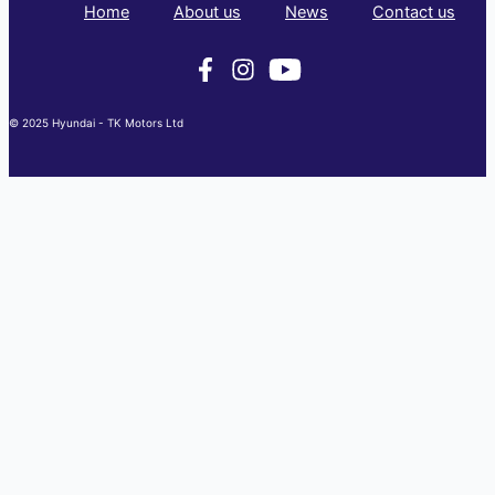
Home
About us
News
Contact us
© 2025 Hyundai - TK Motors Ltd