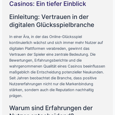
Casinos: Ein tiefer Einblick
Einleitung: Vertrauen in der
digitalen Glücksspielbranche
In einer Ära, in der das Online-Glücksspiel
kontinuierlich wächst und sich immer mehr Nutzer auf
digitalen Plattformen verabreden, gewinnt das
Vertrauen der Spieler eine zentrale Bedeutung. Die
Bewertungen, Erfahrungsberichte und die
wahrgenommenen Qualität eines Casinos beeinflussen
maßgeblich die Entscheidung potenzieller Neukunden.
Seit Jahren beobachtet die Branche, dass positive
Nutzererfahrungen nicht nur die Markenbindung
stärken, sondern auch die Reputation nachhaltig
prägen.
Warum sind Erfahrungen der