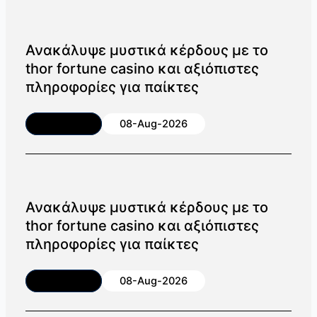
Ανακάλυψε μυστικά κέρδους με το
thor fortune casino και αξιόπιστες
πληροφορίες για παίκτες
Article
08-Aug-2026
Ανακάλυψε μυστικά κέρδους με το
thor fortune casino και αξιόπιστες
πληροφορίες για παίκτες
Article
08-Aug-2026