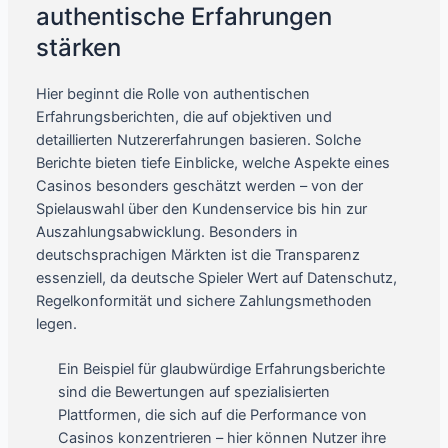
authentische Erfahrungen
stärken
Hier beginnt die Rolle von authentischen
Erfahrungsberichten, die auf objektiven und
detaillierten Nutzererfahrungen basieren. Solche
Berichte bieten tiefe Einblicke, welche Aspekte eines
Casinos besonders geschätzt werden – von der
Spielauswahl über den Kundenservice bis hin zur
Auszahlungsabwicklung. Besonders in
deutschsprachigen Märkten ist die Transparenz
essenziell, da deutsche Spieler Wert auf Datenschutz,
Regelkonformität und sichere Zahlungsmethoden
legen.
Ein Beispiel für glaubwürdige Erfahrungsberichte
sind die Bewertungen auf spezialisierten
Plattformen, die sich auf die Performance von
Casinos konzentrieren – hier können Nutzer ihre