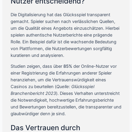
Nutzer entscheidend?
Die Digitalisierung hat das Glücksspiel transparent
gemacht. Spieler suchen nach verlässlichen Quellen,
um die Qualität eines Angebots einzuschätzen. Hierbei
spielen authentische Nutzerberichte eine prägende
Rolle. Ein Beispiel dafür ist die wachsende Bedeutung
von Plattformen, die Nutzerbewertungen sorgfältig
kuratieren und analysieren.
Studien zeigen, dass über
85%
der Online-Nutzer vor
einer Registrierung die Erfahrungen anderer Spieler
heranziehen, um die Vertrauenswürdigkeit eines
Casinos zu beurteilen (
Quelle: Glücksspiel
Branchenbericht 2023
). Dieses Verhalten unterstreicht
die Notwendigkeit, hochwertige Erfahrungsberichte
und Bewertungen bereitzustellen, die transparenter und
glaubwürdiger denn je sind.
Das Vertrauen durch