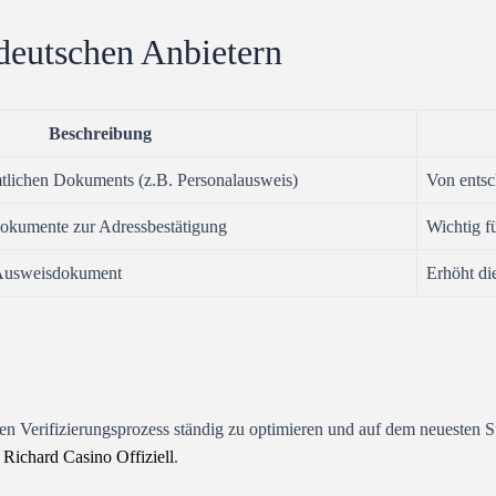
 deutschen Anbietern
Beschreibung
mtlichen Dokuments (z.B. Personalausweis)
Von entsc
Dokumente zur Adressbestätigung
Wichtig f
 Ausweisdokument
Erhöht di
den Verifizierungsprozess ständig zu optimieren und auf dem neuesten S
m
Richard Casino Offiziell
.