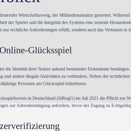
edeutender Wirtschaftszweig, der Milliardenumsätze generiert. Während
rheit der Spieler und die Integrität des Systems eine zentrale Herausfo
ht nur rechtliche Anforderungen erfüllt, sondern auch das Vertrauen in di
 Online-Glücksspiel
r die Identität ihrer Nutzer anhand bestimmter Dokumente bestätigen. Die
 und andere illegale Aktivitäten zu verhindern. Neben der rechtlichen
 volljährige Personen am Glücksspiel teilnehmen.
Glücksspielwesen in Deutschland (StRegG) im Juli 2021 die Pflicht zur N
en zur Adressbestätigung anfordern, bevor der Zugang zu Echtgeldspi
zerverifizierung