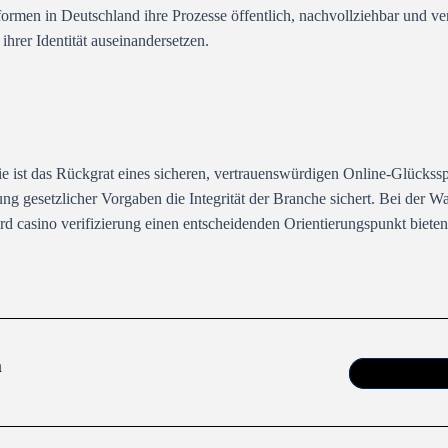
tformen in Deutschland ihre Prozesse öffentlich, nachvollziehbar und ver
ihrer Identität auseinandersetzen.
– sie ist das Rückgrat eines sicheren, vertrauenswürdigen Online-Glück
ng gesetzlicher Vorgaben die Integrität der Branche sichert. Bei der Wa
rd casino verifizierung einen entscheidenden Orientierungspunkt bieten
n
Article