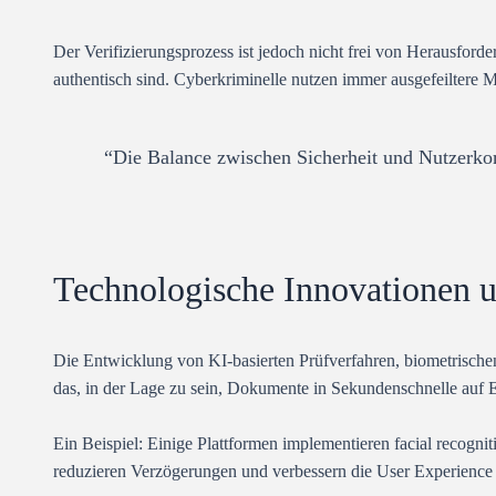
Der Verifizierungsprozess ist jedoch nicht frei von Herausfo
authentisch sind. Cyberkriminelle nutzen immer ausgefeiltere 
“Die Balance zwischen Sicherheit und Nutzerkomf
Technologische Innovationen u
Die Entwicklung von KI-basierten Prüfverfahren, biometrischen
das, in der Lage zu sein, Dokumente in Sekundenschnelle auf E
Ein Beispiel: Einige Plattformen implementieren facial recogn
reduzieren Verzögerungen und verbessern die User Experience 