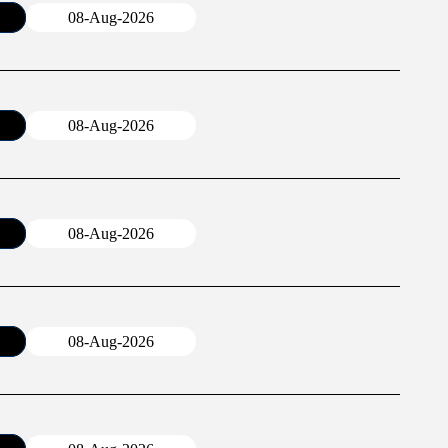
08-Aug-2026
08-Aug-2026
08-Aug-2026
08-Aug-2026