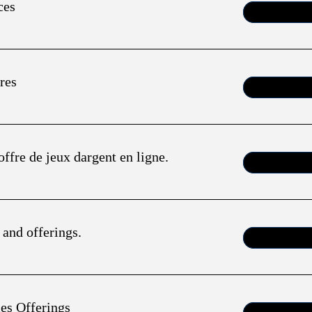
ces
Article
res
Article
ffre de jeux dargent en ligne.
Article
 and offerings.
Article
es Offerings