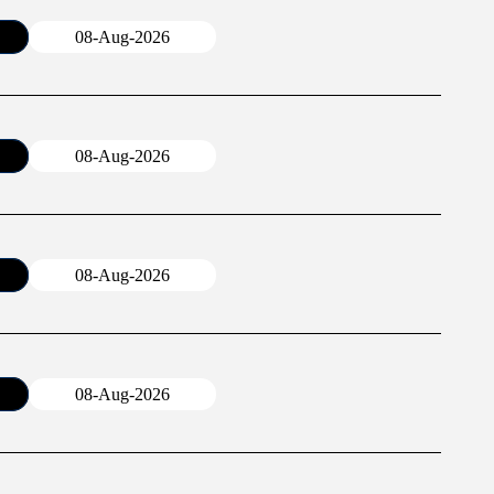
08-Aug-2026
08-Aug-2026
08-Aug-2026
08-Aug-2026