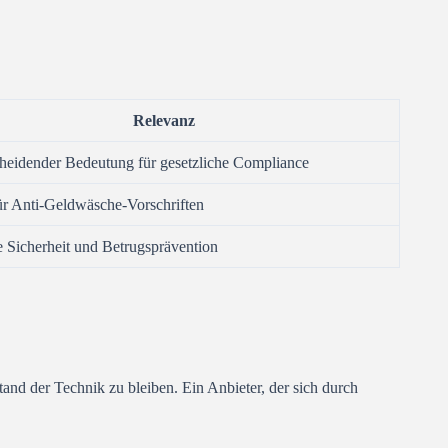
Relevanz
heidender Bedeutung für gesetzliche Compliance
ür Anti-Geldwäsche-Vorschriften
e Sicherheit und Betrugsprävention
tand der Technik zu bleiben. Ein Anbieter, der sich durch