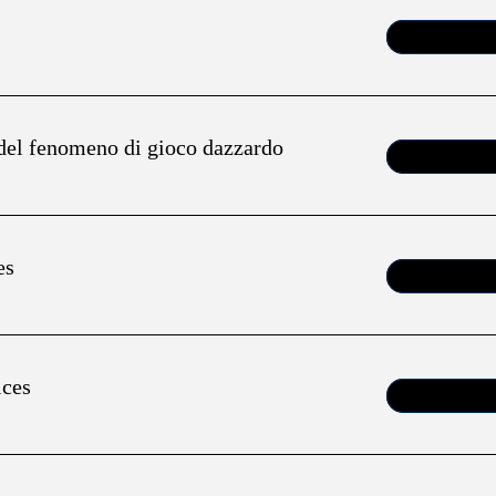
Article
 del fenomeno di gioco dazzardo
Article
es
Article
ices
Article