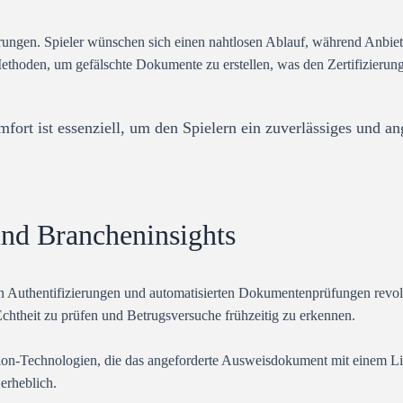
rderungen. Spieler wünschen sich einen nahtlosen Ablauf, während Anbi
Methoden, um gefälschte Dokumente zu erstellen, was den Zertifizierung
ort ist essenziell, um den Spielern ein zuverlässiges und a
nd Brancheninsights
 Authentifizierungen und automatisierten Dokumentenprüfungen revolut
chtheit zu prüfen und Betrugsversuche frühzeitig zu erkennen.
ition-Technologien, die das angeforderte Ausweisdokument mit einem L
erheblich.