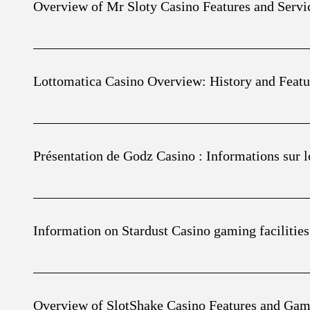
Overview of Mr Sloty Casino Features and Servi
Lottomatica Casino Overview: History and Featu
Présentation de Godz Casino : Informations sur lo
Information on Stardust Casino gaming facilities
Overview of SlotShake Casino Features and Gam