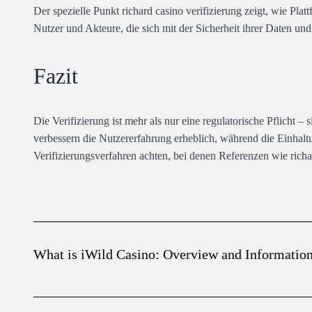
Der spezielle Punkt richard casino verifizierung zeigt, wie Plat
Nutzer und Akteure, die sich mit der Sicherheit ihrer Daten und 
Fazit
Die Verifizierung ist mehr als nur eine regulatorische Pflicht 
verbessern die Nutzererfahrung erheblich, während die Einhaltu
Verifizierungsverfahren achten, bei denen Referenzen wie richa
What is iWild Casino: Overview and Informatio