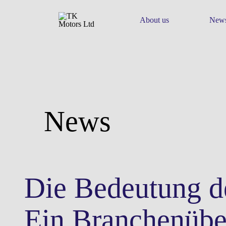
Skip
to
About us
New
content
News
Die Bedeutung de
Ein Branchenübe