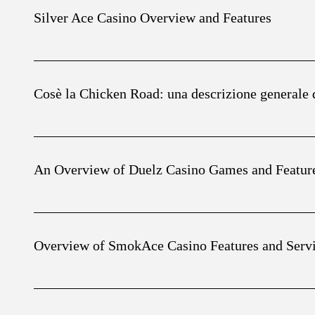
Silver Ace Casino Overview and Features
Cosè la Chicken Road: una descrizione generale
An Overview of Duelz Casino Games and Featur
Overview of SmokAce Casino Features and Serv