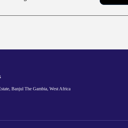
Article
s
state, Banjul The Gambia, West Africa