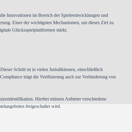
 die Innovationen im Bereich der Spieleentwicklungen und
rderung. Einer der wichtigsten Mechanismen, um dieses Ziel zu
gitale Glücksspielplattformen stärkt.
ser Schritt ist in vielen Jurisdiktionen, einschließlich
 Compliance trägt die Verifizierung auch zur Verhinderung von
utzeridentifikation. Hierbei müssen Anbieter verschiedene
elangeboten freigeschaltet wird.