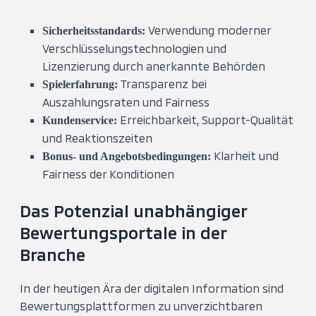
Verwendung moderner
Sicherheitsstandards:
Verschlüsselungstechnologien und
Lizenzierung durch anerkannte Behörden
Transparenz bei
Spielerfahrung:
Auszahlungsraten und Fairness
Erreichbarkeit, Support-Qualität
Kundenservice:
und Reaktionszeiten
Klarheit und
Bonus- und Angebotsbedingungen:
Fairness der Konditionen
Das Potenzial unabhängiger
Bewertungsportale in der
Branche
In der heutigen Ära der digitalen Information sind
Bewertungsplattformen zu unverzichtbaren