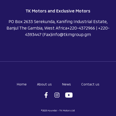
TK Motors and Exclusive Motors
PO Box 2633 Serekunda, Kanifing Industrial Estate,
Banjul The Gambia, West Africa
+
220-4372966
|
+220-
4393447
(Fax)
info@tkmgroup.gm
Home
About us
News
Contact us
© 2025 Hyundai - TK Motors Ltd