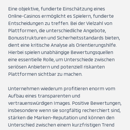
Eine objektive, fundierte Einschätzung eines
Online-Casinos ermöglicht es Spielern, fundierte
Entscheidungen zu treffen. Bei der Vielzahl von
Plattformen, die unterschiedliche Angebote,
Bonusstrukturen und Sicherheitsstandards bieten,
dient eine kritische Analyse als Orientierungshilfe.
Hierbei spielen unabhängige Bewertungsquellen
eine essentielle Rolle, um Unterschiede zwischen
seriösen Anbietern und potenziell riskanten
Plattformen sichtbar zu machen.
Unternehmen wiederum profitieren enorm vom
Aufbau eines transparenten und
vertrauenswürdigen Images. Positive Bewertungen,
insbesondere wenn sie sorgfältig recherchiert sind,
stärken die Marken-Reputation und können den
Unterschied zwischen einem kurzfristigen Trend