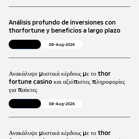
Análisis profundo de inversiones con
thorfortune y beneficios a largo plazo
Article
08-Aug-2026
Ανακάλυψε μυστικά κέρδους με το thor
fortune casino και αξιόπιστες πληροφορίες
για παίκτες
Article
08-Aug-2026
Ανακάλυψε μυστικά κέρδους με το thor