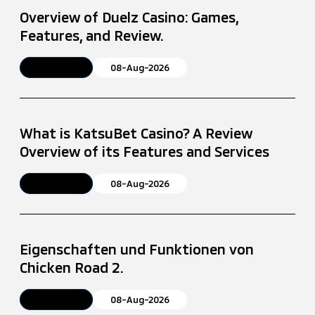
Overview of Duelz Casino: Games,
Features, and Review.
Article
08-Aug-2026
What is KatsuBet Casino? A Review
Overview of its Features and Services
Article
08-Aug-2026
Eigenschaften und Funktionen von
Chicken Road 2.
Article
08-Aug-2026