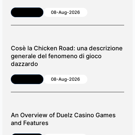
Article
08-Aug-2026
Cosè la Chicken Road: una descrizione
generale del fenomeno di gioco
dazzardo
Article
08-Aug-2026
An Overview of Duelz Casino Games
and Features