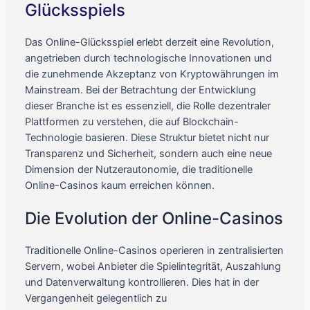
Glücksspiels
Das Online-Glücksspiel erlebt derzeit eine Revolution,
angetrieben durch technologische Innovationen und
die zunehmende Akzeptanz von Kryptowährungen im
Mainstream. Bei der Betrachtung der Entwicklung
dieser Branche ist es essenziell, die Rolle dezentraler
Plattformen zu verstehen, die auf Blockchain-
Technologie basieren. Diese Struktur bietet nicht nur
Transparenz und Sicherheit, sondern auch eine neue
Dimension der Nutzerautonomie, die traditionelle
Online-Casinos kaum erreichen können.
Die Evolution der Online-Casinos
Traditionelle Online-Casinos operieren in zentralisierten
Servern, wobei Anbieter die Spielintegrität, Auszahlung
und Datenverwaltung kontrollieren. Dies hat in der
Vergangenheit gelegentlich zu