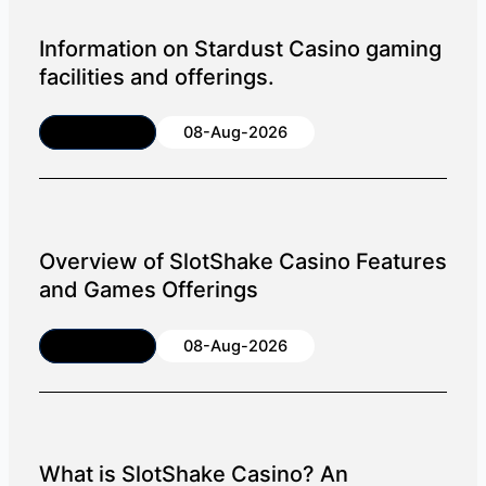
Information on Stardust Casino gaming
facilities and offerings.
Article
08-Aug-2026
Overview of SlotShake Casino Features
and Games Offerings
Article
08-Aug-2026
What is SlotShake Casino? An