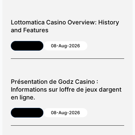
Lottomatica Casino Overview: History
and Features
Article
08-Aug-2026
Présentation de Godz Casino :
Informations sur loffre de jeux dargent
en ligne.
Article
08-Aug-2026