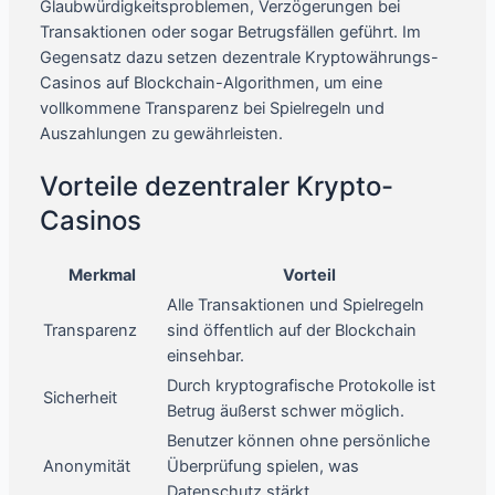
Glaubwürdigkeitsproblemen, Verzögerungen bei
Transaktionen oder sogar Betrugsfällen geführt. Im
Gegensatz dazu setzen dezentrale Kryptowährungs-
Casinos auf Blockchain-Algorithmen, um eine
vollkommene Transparenz bei Spielregeln und
Auszahlungen zu gewährleisten.
Vorteile dezentraler Krypto-
Casinos
Merkmal
Vorteil
Alle Transaktionen und Spielregeln
Transparenz
sind öffentlich auf der Blockchain
einsehbar.
Durch kryptografische Protokolle ist
Sicherheit
Betrug äußerst schwer möglich.
Benutzer können ohne persönliche
Anonymität
Überprüfung spielen, was
Datenschutz stärkt.