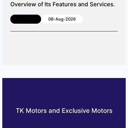
Overview of Its Features and Services.
Article
08-Aug-2026
TK Motors and Exclusive Motors