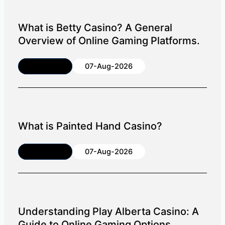
What is Betty Casino? A General
Overview of Online Gaming Platforms.
Article
07-Aug-2026
What is Painted Hand Casino?
Article
07-Aug-2026
Understanding Play Alberta Casino: A
Guide to Online Gaming Options