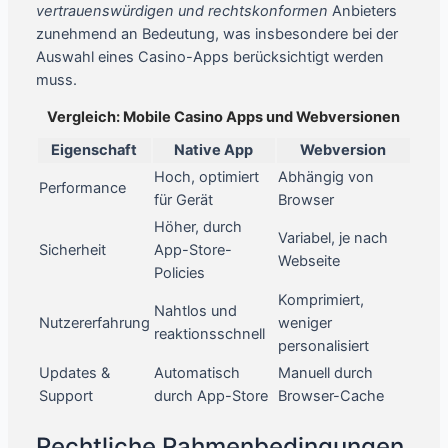
vertrauenswürdigen und rechtskonformen
Anbieters
zunehmend an Bedeutung, was insbesondere bei der
Auswahl eines Casino-Apps berücksichtigt werden
muss.
Vergleich: Mobile Casino Apps und Webversionen
Eigenschaft
Native App
Webversion
Hoch, optimiert
Abhängig von
Performance
für Gerät
Browser
Höher, durch
Variabel, je nach
Sicherheit
App-Store-
Webseite
Policies
Komprimiert,
Nahtlos und
Nutzererfahrung
weniger
reaktionsschnell
personalisiert
Updates &
Automatisch
Manuell durch
Support
durch App-Store
Browser-Cache
Rechtliche Rahmenbedingungen