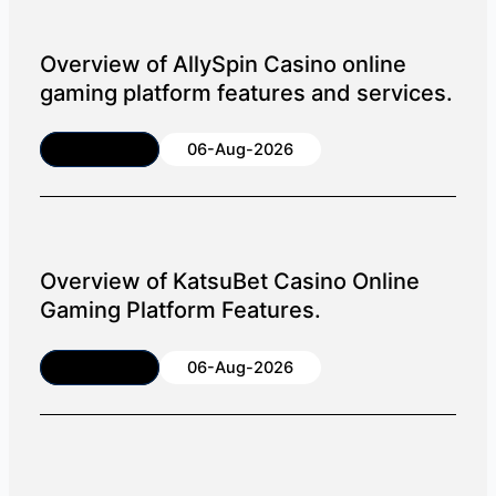
Overview of AllySpin Casino online
gaming platform features and services.
Article
06-Aug-2026
Overview of KatsuBet Casino Online
Gaming Platform Features.
Article
06-Aug-2026