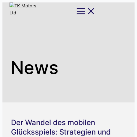
Skip
Main
Menu
to
content
News
Der Wandel des mobilen
Glücksspiels: Strategien und