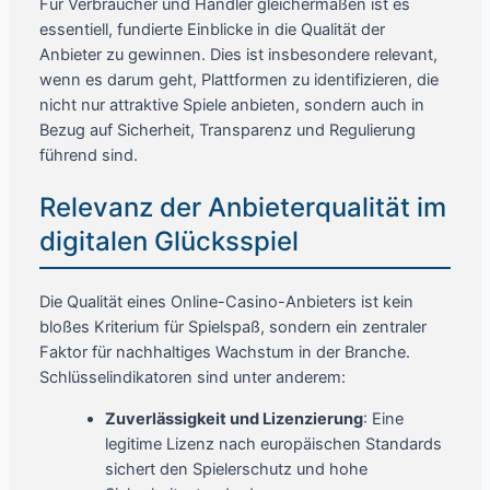
Für Verbraucher und Händler gleichermaßen ist es
essentiell, fundierte Einblicke in die Qualität der
Anbieter zu gewinnen. Dies ist insbesondere relevant,
wenn es darum geht, Plattformen zu identifizieren, die
nicht nur attraktive Spiele anbieten, sondern auch in
Bezug auf Sicherheit, Transparenz und Regulierung
führend sind.
Relevanz der Anbieterqualität im
digitalen Glücksspiel
Die Qualität eines Online-Casino-Anbieters ist kein
bloßes Kriterium für Spielspaß, sondern ein zentraler
Faktor für nachhaltiges Wachstum in der Branche.
Schlüsselindikatoren sind unter anderem:
Zuverlässigkeit und Lizenzierung
: Eine
legitime Lizenz nach europäischen Standards
sichert den Spielerschutz und hohe