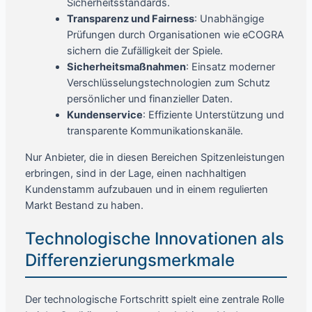
Sicherheitsstandards.
Transparenz und Fairness
: Unabhängige
Prüfungen durch Organisationen wie eCOGRA
sichern die Zufälligkeit der Spiele.
Sicherheitsmaßnahmen
: Einsatz moderner
Verschlüsselungstechnologien zum Schutz
persönlicher und finanzieller Daten.
Kundenservice
: Effiziente Unterstützung und
transparente Kommunikationskanäle.
Nur Anbieter, die in diesen Bereichen Spitzenleistungen
erbringen, sind in der Lage, einen nachhaltigen
Kundenstamm aufzubauen und in einem regulierten
Markt Bestand zu haben.
Technologische Innovationen als
Differenzierungsmerkmale
Der technologische Fortschritt spielt eine zentrale Rolle