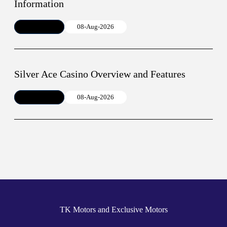
Information
Article
08-Aug-2026
Silver Ace Casino Overview and Features
Article
08-Aug-2026
TK Motors and Exclusive Motors