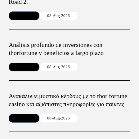
Road 2.
Article
08-Aug-2026
Análisis profundo de inversiones con
thorfortune y beneficios a largo plazo
Article
08-Aug-2026
Ανακάλυψε μυστικά κέρδους με το thor fortune
casino και αξιόπιστες πληροφορίες για παίκτες
Article
08-Aug-2026