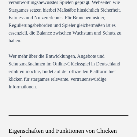
verantwortungsbewusstes Spielen geprägt. Webseiten wie
Stargames setzen hierbei Maßstäbe hinsichtlich Sicherheit,
Fairness und Nutzererlebnis. Für Brancheninsider,
Regulierungsbehörden und Spieler gleichermaßen ist es
essenziell, die Balance zwischen Wachstum und Schutz zu
halten.
Wer mehr über die Entwicklungen, Angebote und
Schutzmaßnahmen im Online-Glücksspiel in Deutschland
erfahren möchte, findet auf der offiziellen Plattform hier
klicken für stargames relevante, vertrauenswürdige
Informationen.
Eigenschaften und Funktionen von Chicken