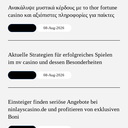
Ανακάλυψε μυστικά κέρδους με το thor fortune
casino και αξιόπιστες πληροφορίες για παίκτες
Article
08-Aug-2026
Aktuelle Strategien für erfolgreiches Spielen
im nv casino und dessen Besonderheiten
Article
08-Aug-2026
Einsteiger finden seriöse Angebote bei
ninlayscasino.de und profitieren von exklusiven
Boni