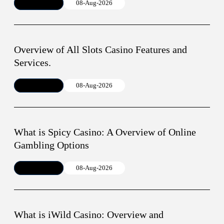
Article
08-Aug-2026
Overview of All Slots Casino Features and
Services.
Article
08-Aug-2026
What is Spicy Casino: A Overview of Online
Gambling Options
Article
08-Aug-2026
What is iWild Casino: Overview and