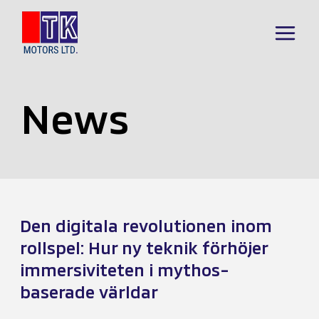
Skip
to
Main
content
Menu
News
Den digitala revolutionen inom
rollspel: Hur ny teknik förhöjer
immersiviteten i mythos-
baserade världar