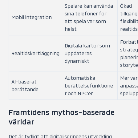
Spelare kan använda
Ökad
sina telefoner för
tillgäng
Mobil integration
att spela var som
flexibili
helst
realtid
Förbät
Digitala kartor som
strateg
Realtidskartläggning
uppdateras
planeri
dynamiskt
storyte
Automatiska
Mer var
AI-baserat
berättelsefunktione
anpass
berättande
r och NPC:er
spelupp
Framtidens mythos-baserade
världar
Det är tydligt att digitaliseringens utveckling