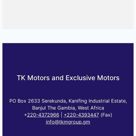
TK Motors and Exclusive Motors
PO Box 2633 Serekunda, Kanifing Industrial Estate,
Banjul The Gambia, West Africa
+
220-4372966
|
+220-4393447
(Fax)
info@tkmgroup.gm