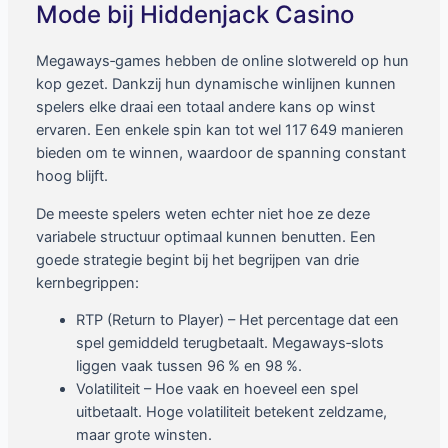
Mode bij Hiddenjack Casino
Megaways‑games hebben de online slotwereld op hun
kop gezet. Dankzij hun dynamische winlijnen kunnen
spelers elke draai een totaal andere kans op winst
ervaren. Een enkele spin kan tot wel 117 649 manieren
bieden om te winnen, waardoor de spanning constant
hoog blijft.
De meeste spelers weten echter niet hoe ze deze
variabele structuur optimaal kunnen benutten. Een
goede strategie begint bij het begrijpen van drie
kernbegrippen:
RTP (Return to Player) – Het percentage dat een
spel gemiddeld terugbetaalt. Megaways‑slots
liggen vaak tussen 96 % en 98 %.
Volatiliteit – Hoe vaak en hoeveel een spel
uitbetaalt. Hoge volatiliteit betekent zeldzame,
maar grote winsten.