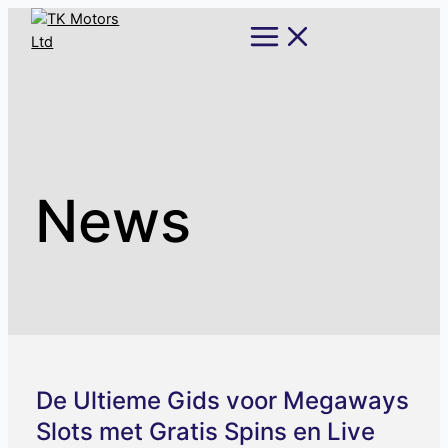
Skip
Main
Menu
to
content
News
De Ultieme Gids voor Megaways
Slots met Gratis Spins en Live