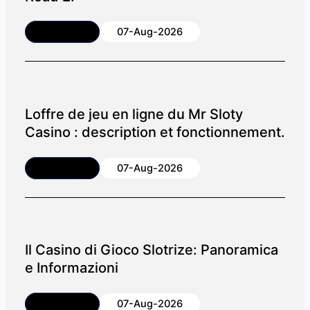
Article
07-Aug-2026
Loffre de jeu en ligne du Mr Sloty
Casino : description et fonctionnement.
Article
07-Aug-2026
Il Casino di Gioco Slotrize: Panoramica
e Informazioni
Article
07-Aug-2026