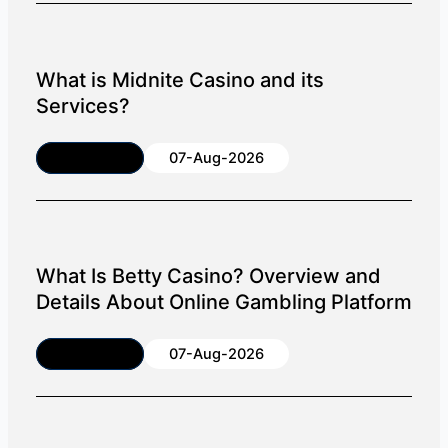
What is Midnite Casino and its
Services?
Article
07-Aug-2026
What Is Betty Casino? Overview and
Details About Online Gambling Platform
Article
07-Aug-2026