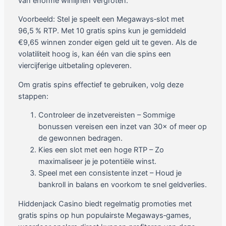
van enorme winlijnen vergroten.
Voorbeeld: Stel je speelt een Megaways‑slot met
96,5 % RTP. Met 10 gratis spins kun je gemiddeld
€9,65 winnen zonder eigen geld uit te geven. Als de
volatiliteit hoog is, kan één van die spins een
viercijferige uitbetaling opleveren.
Om gratis spins effectief te gebruiken, volg deze
stappen:
Controleer de inzetvereisten – Sommige
bonussen vereisen een inzet van 30× of meer op
de gewonnen bedragen.
Kies een slot met een hoge RTP – Zo
maximaliseer je je potentiële winst.
Speel met een consistente inzet – Houd je
bankroll in balans en voorkom te snel geldverlies.
Hiddenjack Casino biedt regelmatig promoties met
gratis spins op hun populairste Megaways‑games,