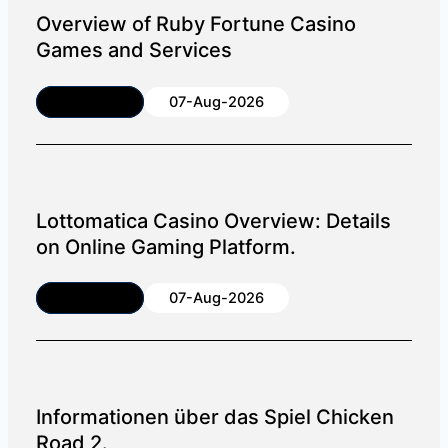
Overview of Ruby Fortune Casino
Games and Services
Article
07-Aug-2026
Lottomatica Casino Overview: Details
on Online Gaming Platform.
Article
07-Aug-2026
Informationen über das Spiel Chicken
Road 2.