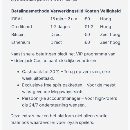
Betalingsmethode
Verwerkingstijd
Kosten
Veiligheid
iDEAL
15 min – 2 uur
€0
Hoog
Creditcard
1‑2 dagen
€1‑2
Hoog
Bitcoin
Direct
€0
Zeer hoog
Ethereum
Direct
€0
Zeer hoog
Naast snelle betalingen biedt het VIP‑programma van
Hiddenjack Casino aantrekkelijke voordelen:
Cashback tot 20 % – Terug op verliezen, elke
week uitbetaald.
Exclusieve free‑spin‑pakketten – Voor de meest
winstgevende Megaways‑slots.
Persoonlijke accountmanager – Voor high‑rollers
die 24/7 ondersteuning wensen.
Deze extra’s maken het platform niet alleen sneller,
maar ook waardevoller voor loyale spelers.