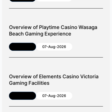
Overview of Playtime Casino Wasaga
Beach Gaming Experience
Article
07-Aug-2026
Overview of Elements Casino Victoria
Gaming Facilities
Article
07-Aug-2026