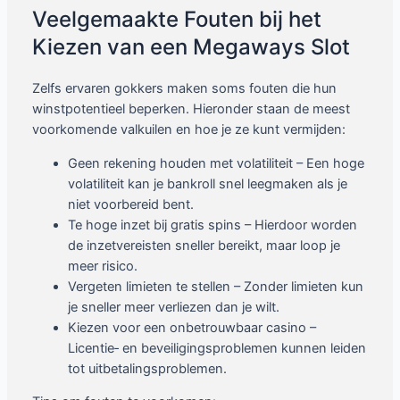
Veelgemaakte Fouten bij het
Kiezen van een Megaways Slot
Zelfs ervaren gokkers maken soms fouten die hun
winstpotentieel beperken. Hieronder staan de meest
voorkomende valkuilen en hoe je ze kunt vermijden:
Geen rekening houden met volatiliteit – Een hoge
volatiliteit kan je bankroll snel leegmaken als je
niet voorbereid bent.
Te hoge inzet bij gratis spins – Hierdoor worden
de inzetvereisten sneller bereikt, maar loop je
meer risico.
Vergeten limieten te stellen – Zonder limieten kun
je sneller meer verliezen dan je wilt.
Kiezen voor een onbetrouwbaar casino –
Licentie‑ en beveiligingsproblemen kunnen leiden
tot uitbetalingsproblemen.