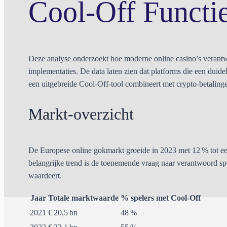
Cool‑Off Functie
Deze analyse onderzoekt hoe moderne online casino’s verantwo
implementaties. De data laten zien dat platforms die een duide
een uitgebreide Cool‑Off‑tool combineert met crypto‑betalinge
Markt‑overzicht
De Europese online gokmarkt groeide in 2023 met 12 % tot een
belangrijke trend is de toenemende vraag naar verantwoord sp
waardeert.
Jaar
Totale marktwaarde
% spelers met Cool‑Off
2021
€ 20,5 bn
48 %