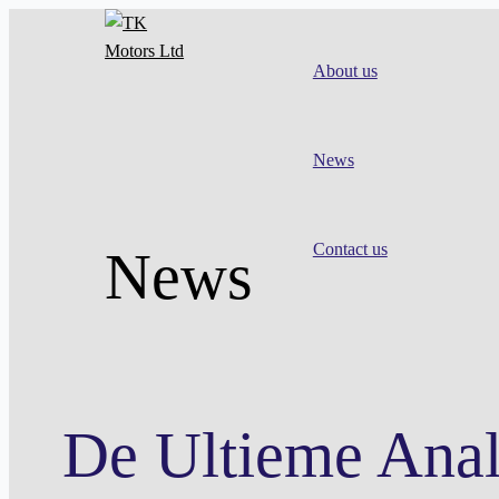
Skip
to
About us
content
News
Contact us
News
De Ultieme Ana