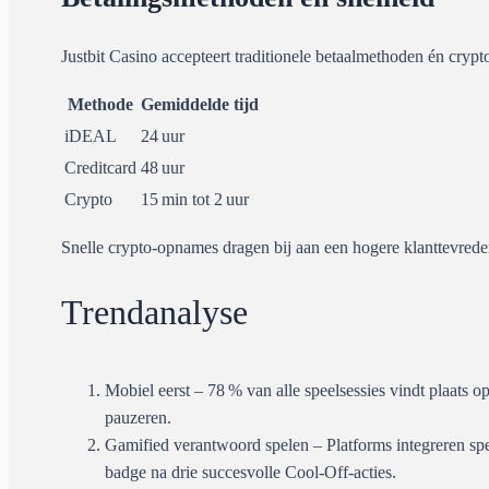
Justbit Casino accepteert traditionele betaalmethoden én crypt
Methode
Gemiddelde tijd
iDEAL
24 uur
Creditcard
48 uur
Crypto
15 min tot 2 uur
Snelle crypto‑opnames dragen bij aan een hogere klanttevreden
Trendanalyse
Mobiel eerst – 78 % van alle speelsessies vindt plaats 
pauzeren.
Gamified verantwoord spelen – Platforms integreren sp
badge na drie succesvolle Cool‑Off‑acties.