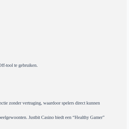
ff‑tool te gebruiken.
unctie zonder vertraging, waardoor spelers direct kunnen
speelgewoonten. Justbit Casino biedt een “Healthy Gamer”