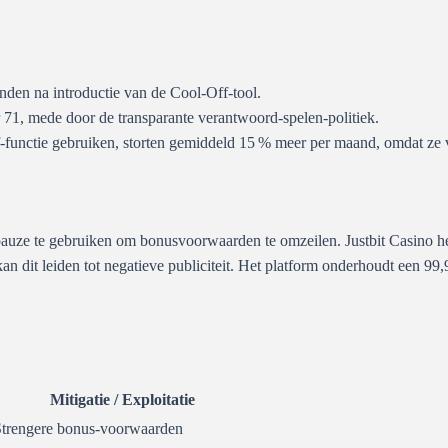
nden na introductie van de Cool‑Off‑tool.
 71, mede door de transparante verantwoord‑spelen‑politiek.
f‑functie gebruiken, storten gemiddeld 15 % meer per maand, omdat ze
pauze te gebruiken om bonusvoorwaarden te omzeilen. Justbit Casino h
n dit leiden tot negatieve publiciteit. Het platform onderhoudt een 99,
Mitigatie / Exploitatie
Strengere bonus‑voorwaarden