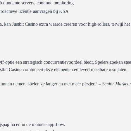
edundante servers, continue monitoring
roactieve licentie‑aanvragen bij KSA
kan Justbit Casino extra waarde creëren voor high‑rollers, terwijl het
f‑optie een strategisch concurrentievoordeel biedt. Spelers zoeken stee
Justbit Casino combineert deze elementen en levert meetbare resultaten.
unnen nemen, spelen ze langer en met meer plezier.” –
Senior Market 
spagina en in de mobiele app‑flow.