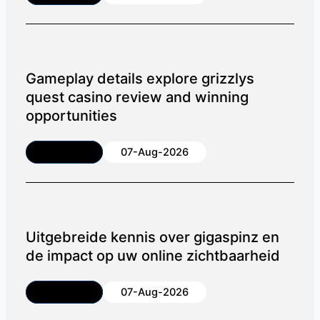
Gameplay details explore grizzlys
quest casino review and winning
opportunities
Article
07-Aug-2026
Uitgebreide kennis over gigaspinz en
de impact op uw online zichtbaarheid
Article
07-Aug-2026