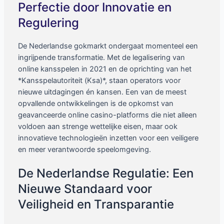
Perfectie door Innovatie en
Regulering
De Nederlandse gokmarkt ondergaat momenteel een
ingrijpende transformatie. Met de legalisering van
online kansspelen in 2021 en de oprichting van het
*Kansspelautoriteit (Ksa)*, staan operators voor
nieuwe uitdagingen én kansen. Een van de meest
opvallende ontwikkelingen is de opkomst van
geavanceerde online casino-platforms die niet alleen
voldoen aan strenge wettelijke eisen, maar ook
innovatieve technologieën inzetten voor een veiligere
en meer verantwoorde speelomgeving.
De Nederlandse Regulatie: Een
Nieuwe Standaard voor
Veiligheid en Transparantie