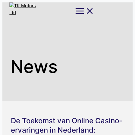
Skip
Main
Menu
to
content
News
De Toekomst van Online Casino-
ervaringen in Nederland: