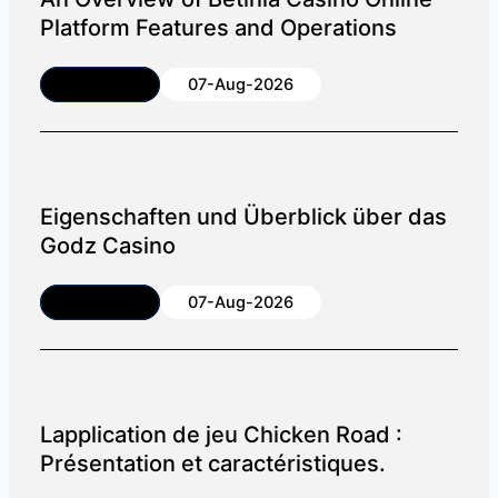
Platform Features and Operations
Article
07-Aug-2026
Eigenschaften und Überblick über das
Godz Casino
Article
07-Aug-2026
Lapplication de jeu Chicken Road :
Présentation et caractéristiques.