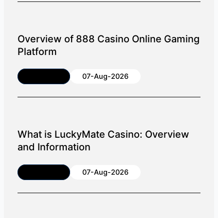
Overview of 888 Casino Online Gaming
Platform
Article
07-Aug-2026
What is LuckyMate Casino: Overview
and Information
Article
07-Aug-2026