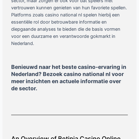
sector, maar zorgen er ook voor dat spelers met
vertrouwen kunnen genieten van hun favoriete spellen.
Platforms zoals casino national nl spelen hierbij een
essentiële rol door betrouwbare informatie en
diepgaande analyses te bieden die de basis vormen
voor een duurzame en verantwoorde gokmarkt in
Nederland.
Benieuwd naar het beste casino-ervaring in
Nederland? Bezoek casino national nl voor
meer inzichten en actuele informatie over
de sector.
An Overview of Betinia Casino Online