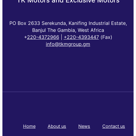
PO Box 2633 Serekunda, Kanifing Industrial Estate,
Banjul The Gambia, West Africa
+
220-4372966
|
+220-4393447
(Fax)
info@tkmgroup.gm
Home
About us
News
Contact us