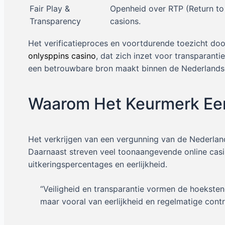
Fair Play &
Openheid over RTP (Return to 
Transparency
casions.
Het verificatieproces en voortdurende toezicht doo
onlysppins casino
, dat zich inzet voor transparanti
een betrouwbare bron maakt binnen de Nederlands
Waarom Het Keurmerk Een 
Het verkrijgen van een vergunning van de Nederlan
Daarnaast streven veel toonaangevende online casin
uitkeringspercentages en eerlijkheid.
“Veiligheid en transparantie vormen de hoeksten
maar vooral van eerlijkheid en regelmatige cont