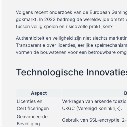
Volgens recent onderzoek van de European Gaming a
gokmarkt. In 2022 bedroeg de wereldwijde omzet va
tussen veilig spelen en risicovolle praktijken?
Authenticiteit en veiligheid zijn niet slechts marke
Transparantie over licenties, eerlijke spelmechan
vormen de bouwstenen voor een betrouwbare omg
Technologische Innovatie
Aspect
B
Licenties en
Verkregen van erkende toezic
Certificeringen
UKGC (Verenigd Koninkrijk).
Geavanceerde
Gebruik van SSL-encryptie, 2-f
Beveiliging