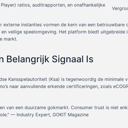
Player) ratios, auditrapporten, en onafhankelijke
Vergroo
r externe instanties vormen de kern van een betrouwbare on
e en veilige speelomgeving. Het platform biedt uitgebreide i
e markt.
Belangrijk Signaal Is
dse Kansspelautoriteit (Ksa) is tegenwoordig de minimale 
o’s naar aanvullende erkende certificeringen, zoals eCOGRA
en van een duurzame gokmarkt. Consumer trust is niet enke
role.” — Industry Expert, GOKIT Magazine