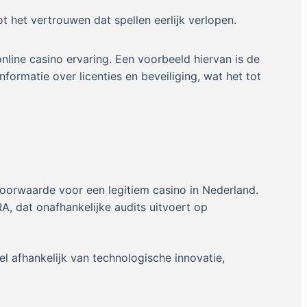
t het vertrouwen dat spellen eerlijk verlopen.
line casino ervaring. Een voorbeeld hiervan is de
nformatie over licenties en beveiliging, wat het tot
voorwaarde voor een legitiem casino in Nederland.
, dat onafhankelijke audits uitvoert op
l afhankelijk van technologische innovatie,