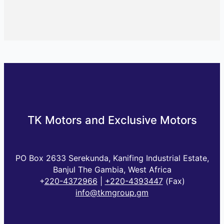
TK Motors and Exclusive Motors
PO Box 2633 Serekunda, Kanifing Industrial Estate,
Banjul The Gambia, West Africa
+
220-4372966
|
+220-4393447
(Fax)
info@tkmgroup.gm