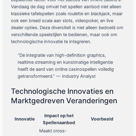
Vandaag de dag omvat het spellen aanbod niet alleen
klassieke tafelspellen zoals roulette en blackjack, maar
ook een breed scala aan slots, videopoker, en live
dealer opties. Deze diversiteit is niet alleen bedoeld om
verschillende speelstijlen te bedienen, maar ook om
technologische innovatie te integreren.
“De integratie van high-definition graphics,
realtime streaming en kunstmatige intelligentie
heeft de aard van online casinospellen volledig
getransformeerd.” — Industry Analyst
Technologische Innovaties en
Marktgedreven Veranderingen
Impact op het
Innovatie
Voorbeeld
Spellenaanbod
Maakt cross-