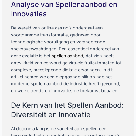
Analyse van Spellenaanbod en
Innovaties
De wereld van online casino’s ondergaat een
voortdurende transformatie, gedreven door
technologische vooruitgang en veranderende
spelersverwachtingen. Een essentieel onderdeel van
deze evolutie is het
spellen aanbod
, dat zich heeft
ontwikkeld van eenvoudige virtuele fruitautomaten tot
complexe, meeslepende digitale ervaringen. In dit
artikel nemen we een diepgaande blik op hoe het
moderne
spellen aanbod
de industrie heeft gevormd,
en welke trends en innovaties de toekomst bepalen.
De Kern van het Spellen Aanbod:
Diversiteit en Innovatie
Al decennia lang is de variëteit aan spellen een
bepalende factor voor het succes van online casino’s.