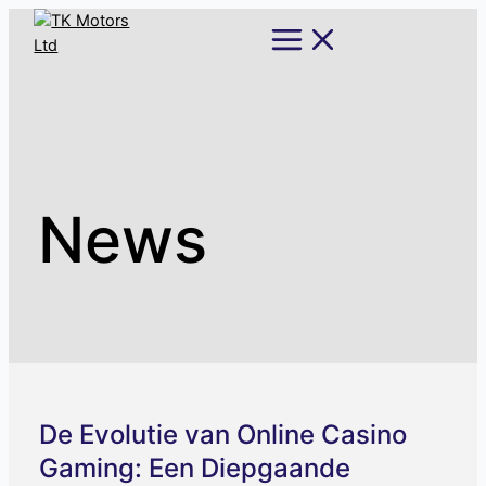
Skip
Main
Menu
to
content
News
De Evolutie van Online Casino
Gaming: Een Diepgaande