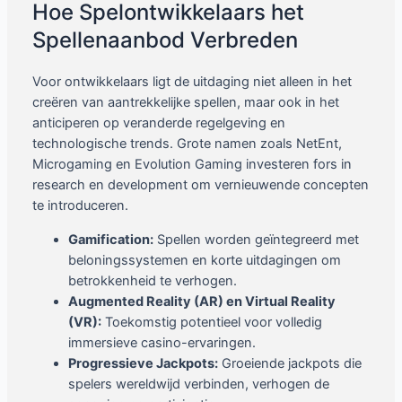
Hoe Spelontwikkelaars het
Spellenaanbod Verbreden
Voor ontwikkelaars ligt de uitdaging niet alleen in het
creëren van aantrekkelijke spellen, maar ook in het
anticiperen op veranderde regelgeving en
technologische trends. Grote namen zoals NetEnt,
Microgaming en Evolution Gaming investeren fors in
research en development om vernieuwende concepten
te introduceren.
Gamification:
Spellen worden geïntegreerd met
beloningssystemen en korte uitdagingen om
betrokkenheid te verhogen.
Augmented Reality (AR) en Virtual Reality
(VR):
Toekomstig potentieel voor volledig
immersieve casino-ervaringen.
Progressieve Jackpots:
Groeiende jackpots die
spelers wereldwijd verbinden, verhogen de