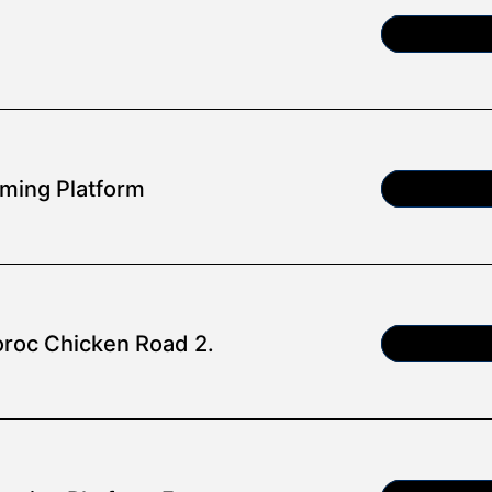
Article
ming Platform
Article
 noroc Chicken Road 2.
Article