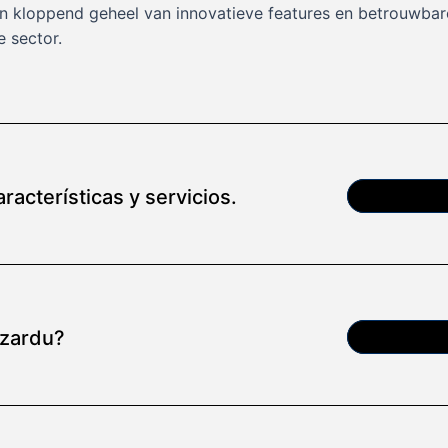
 een kloppend geheel van innovatieve features en betrouwbar
 sector.
racterísticas y servicios.
Article
azardu?
Article