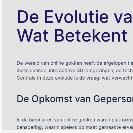
De Evolutie v
Wat Betekent
De wereld van online gokken heeft de afgelopen t
meeslepende, interactieve 3D-omgevingen, de techn
Centrale in deze evolutie is de vraag: wat verwach
De Opkomst van Geperson
In de beginjaren van online gokken waren platforms
benadering, waarin spelers op maat gemaakte erva