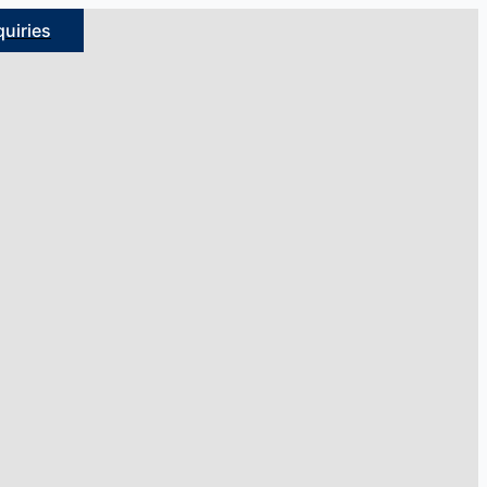
uiries