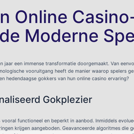
an Online Casino
 de Moderne Spe
ien jaar een immense transformatie doorgemaakt. Van een
ologische vooruitgang heeft de manier waarop spelers geni
ten hedendaagse gokkers van hun online casino ervaring?
aliseerd Gokplezier
 vooral functioneel en beperkt in aanbod. Inmiddels evolu
ringen krijgen aangeboden. Geavanceerde algoritmes die 