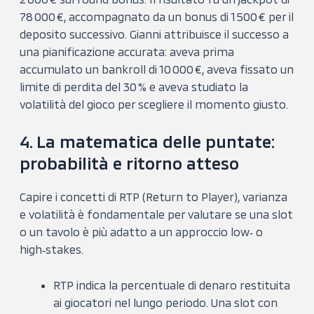
78 000 €, accompagnato da un bonus di 1 500 € per il
deposito successivo. Gianni attribuisce il successo a
una pianificazione accurata: aveva prima
accumulato un bankroll di 10 000 €, aveva fissato un
limite di perdita del 30 % e aveva studiato la
volatilità del gioco per scegliere il momento giusto.
4. La matematica delle puntate:
probabilità e ritorno atteso
Capire i concetti di RTP (Return to Player), varianza
e volatilità è fondamentale per valutare se una slot
o un tavolo è più adatto a un approccio low‑ o
high‑stakes.
RTP indica la percentuale di denaro restituita
ai giocatori nel lungo periodo. Una slot con