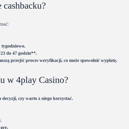
e cashbacku?
znać:
 tygodniowo.
23 do 47 godzin**.
uszą przejść proces weryfikacji, co może spowolnić wypłatę.
ku w 4play Casino?
decyzji, czy warto z niego korzystać.
.
grę.