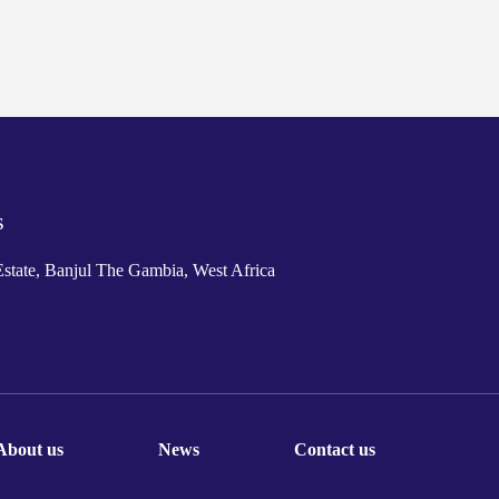
s
state, Banjul The Gambia, West Africa
About us
News
Contact us