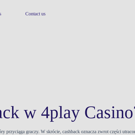
s
Contact us
ack w 4play Casino
óry przyciąga graczy. W skrócie, cashback oznacza zwrot części utr