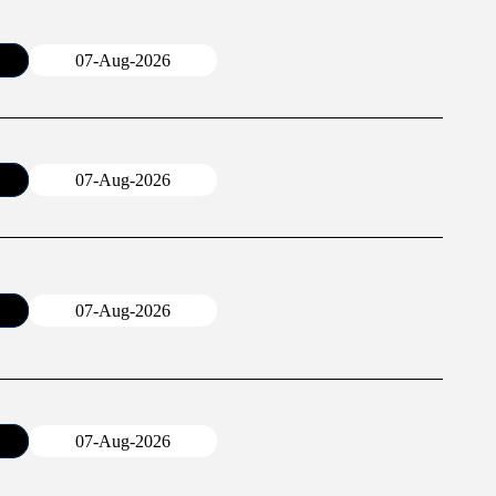
07-Aug-2026
07-Aug-2026
07-Aug-2026
07-Aug-2026