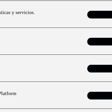
ticas y servicios.
Article
Article
Article
Platform
Article