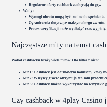
Regularne oferty cashback zachęcają do gry.
Wady:
Wymogi obrotu mogą być trudne do spełnienia.
Ograniczenia dotyczące maksymalnego zwrotu.
Proces weryfikacji może wydłużyć czas wypłaty.
Najczęstsze mity na temat cas
Wokół cashbacku krąży wiele mitów. Oto kilka z nich:
Mit 1:
Cashback jest darmowym bonusem, który mo
Mit 2:
Wszyscy gracze otrzymują ten sam procent ca
Mit 3:
Cashback można wykorzystać na wszystkie gry
Czy cashback w 4play Casino j