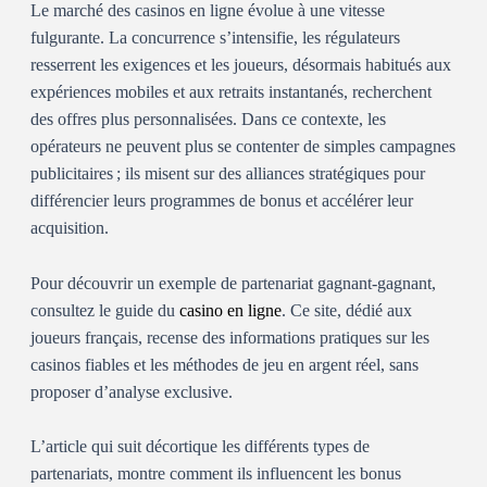
Le marché des casinos en ligne évolue à une vitesse
fulgurante. La concurrence s’intensifie, les régulateurs
resserrent les exigences et les joueurs, désormais habitués aux
expériences mobiles et aux retraits instantanés, recherchent
des offres plus personnalisées. Dans ce contexte, les
opérateurs ne peuvent plus se contenter de simples campagnes
publicitaires ; ils misent sur des alliances stratégiques pour
différencier leurs programmes de bonus et accélérer leur
acquisition.
Pour découvrir un exemple de partenariat gagnant‑gagnant,
consultez le guide du
casino en ligne
. Ce site, dédié aux
joueurs français, recense des informations pratiques sur les
casinos fiables et les méthodes de jeu en argent réel, sans
proposer d’analyse exclusive.
L’article qui suit décortique les différents types de
partenariats, montre comment ils influencent les bonus