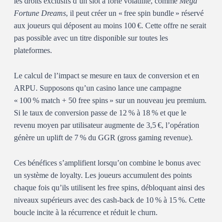
les droits exclusifs d’un slot à forte volatilité, comme
Mega
Fortune Dreams
, il peut créer un « free spin bundle » réservé
aux joueurs qui déposent au moins 100 €. Cette offre ne serait
pas possible avec un titre disponible sur toutes les
plateformes.
Le calcul de l’impact se mesure en taux de conversion et en
ARPU. Supposons qu’un casino lance une campagne
« 100 % match + 50 free spins » sur un nouveau jeu premium.
Si le taux de conversion passe de 12 % à 18 % et que le
revenu moyen par utilisateur augmente de 3,5 €, l’opération
génère un uplift de 7 % du GGR (gross gaming revenue).
Ces bénéfices s’amplifient lorsqu’on combine le bonus avec
un système de loyalty. Les joueurs accumulent des points
chaque fois qu’ils utilisent les free spins, débloquant ainsi des
niveaux supérieurs avec des cash‑back de 10 % à 15 %. Cette
boucle incite à la récurrence et réduit le churn.