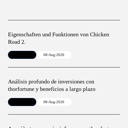
Eigenschaften und Funktionen von Chicken
Road 2.
Article
08-Aug-2026
Análisis profundo de inversiones con
thorfortune y beneficios a largo plazo
Article
08-Aug-2026