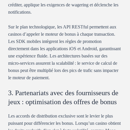
créditer, applique les exigences de wagering et déclenche les
notifications.
Sur le plan technologique, les API RESTful permettent aux
casinos d’appeler le moteur de bonus à chaque transaction.
Les SDK mobiles intègrent les règles de promotion
directement dans les applications iOS et Android, garantissant
une expérience fluide. Les architectures basées sur des
micro‑services assurent la scalabilité : le service de calcul de
bonus peut être multiplié lors des pics de trafic sans impacter
le moteur de paiement.
3. Partenariats avec des fournisseurs de
jeux : optimisation des offres de bonus
Les accords de distribution exclusive sont le levier le plus
puissant pour différencier les bonus. Lorsqu’un casino obtient