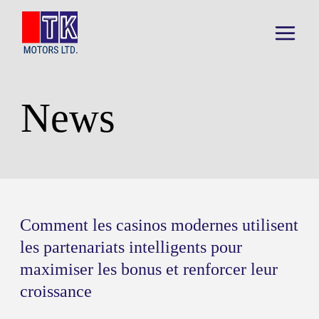
Skip
to
content
Main
Menu
News
Comment les casinos modernes utilisent
les partenariats intelligents pour
maximiser les bonus et renforcer leur
croissance