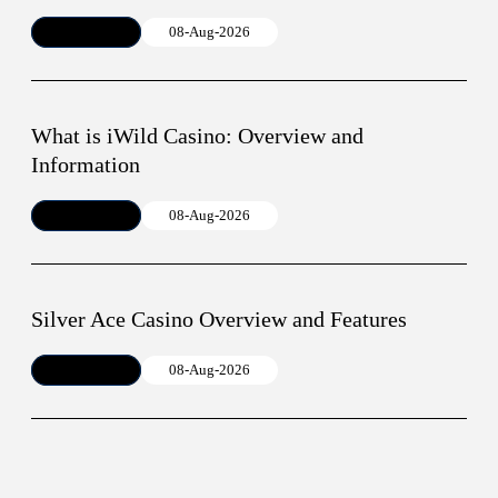
Article
08-Aug-2026
What is iWild Casino: Overview and
Information
Article
08-Aug-2026
Silver Ace Casino Overview and Features
Article
08-Aug-2026