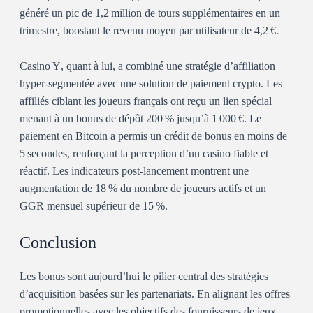
généré un pic de 1,2 million de tours supplémentaires en un
trimestre, boostant le revenu moyen par utilisateur de 4,2 €.
Casino Y
, quant à lui, a combiné une stratégie d’affiliation
hyper‑segmentée avec une solution de paiement crypto. Les
affiliés ciblant les joueurs français ont reçu un lien spécial
menant à un bonus de dépôt 200 % jusqu’à 1 000 €. Le
paiement en Bitcoin a permis un crédit de bonus en moins de
5 secondes, renforçant la perception d’un casino fiable et
réactif. Les indicateurs post‑lancement montrent une
augmentation de 18 % du nombre de joueurs actifs et un
GGR mensuel supérieur de 15 %.
Conclusion
Les bonus sont aujourd’hui le pilier central des stratégies
d’acquisition basées sur les partenariats. En alignant les offres
promotionnelles avec les objectifs des fournisseurs de jeux,