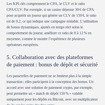
Les KPI clés comprennent le CPA, le CLV et le ratio
CPA/CLV. Par exemple, si un casino dépense 30 € de CPA
pour acquérir un joueur qui génère un CLV de 150 €, le ratio
est de 0,2, ce qui indique une campagne rentable. L’utilisation
de bonus dynamiques, ajustés en temps réel selon le
comportement du joueur, améliore ce ratio de 8 à 12 % en
moyenne, comme le montre l’expérience de plusieurs
opérateurs européens.
5. Collaboration avec des plateformes
de paiement : bonus de dépôt et sécurité
Les passerelles de paiement ne se limitent plus à la simple
transaction ; elles participent à la conception des bonus. Un
accord avec une solution de paiement crypto, par exemple,
peut permettre un « match de dépôt 150 % » valable
uniquement pour les dépôts en Bitcoin, avec un multiplicateur