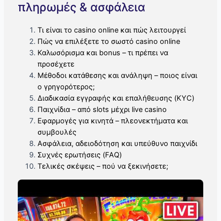
πληρωμές & ασφάλεια
Τι είναι το casino online και πώς λειτουργεί
Πώς να επιλέξετε το σωστό casino online
Καλωσόρισμα και bonus – τι πρέπει να
προσέχετε
Μέθοδοι κατάθεσης και ανάληψη – ποιος είναι
ο γρηγορότερος;
Διαδικασία εγγραφής και επαλήθευσης (KYC)
Παιχνίδια – από slots μέχρι live casino
Εφαρμογές για κινητά – πλεονεκτήματα και
συμβουλές
Ασφάλεια, αδειοδότηση και υπεύθυνο παιχνίδι
Συχνές ερωτήσεις (FAQ)
Τελικές σκέψεις – πού να ξεκινήσετε;