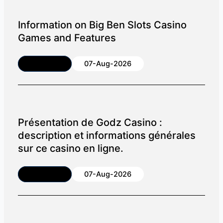
Information on Big Ben Slots Casino
Games and Features
Article
07-Aug-2026
Présentation de Godz Casino :
description et informations générales
sur ce casino en ligne.
Article
07-Aug-2026