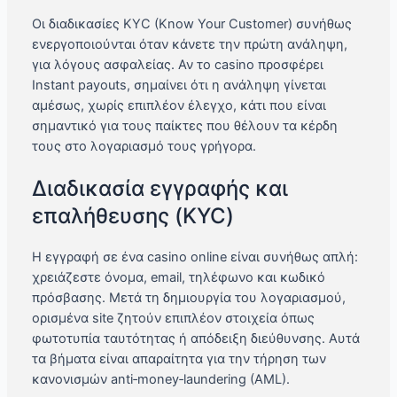
Οι διαδικασίες KYC (Know Your Customer) συνήθως
ενεργοποιούνται όταν κάνετε την πρώτη ανάληψη,
για λόγους ασφαλείας. Αν το casino προσφέρει
Instant payouts, σημαίνει ότι η ανάληψη γίνεται
αμέσως, χωρίς επιπλέον έλεγχο, κάτι που είναι
σημαντικό για τους παίκτες που θέλουν τα κέρδη
τους στο λογαριασμό τους γρήγορα.
Διαδικασία εγγραφής και
επαλήθευσης (KYC)
Η εγγραφή σε ένα casino online είναι συνήθως απλή:
χρειάζεστε όνομα, email, τηλέφωνο και κωδικό
πρόσβασης. Μετά τη δημιουργία του λογαριασμού,
ορισμένα site ζητούν επιπλέον στοιχεία όπως
φωτοτυπία ταυτότητας ή απόδειξη διεύθυνσης. Αυτά
τα βήματα είναι απαραίτητα για την τήρηση των
κανονισμών anti‑money‑laundering (AML).