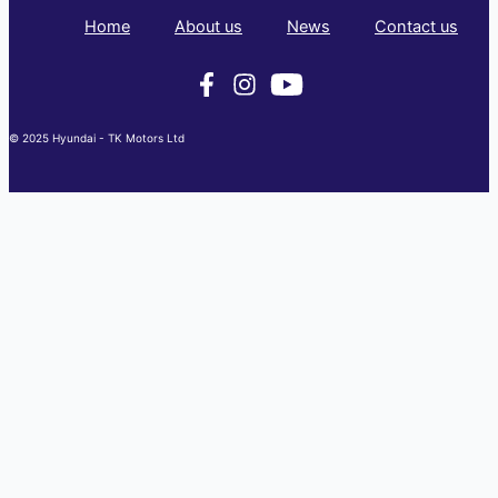
Home
About us
News
Contact us
© 2025 Hyundai - TK Motors Ltd