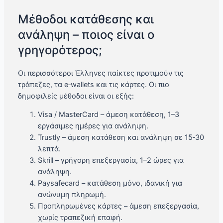
Μέθοδοι κατάθεσης και
ανάληψη – ποιος είναι ο
γρηγορότερος;
Οι περισσότεροι Έλληνες παίκτες προτιμούν τις
τράπεζες, τα e‑wallets και τις κάρτες. Οι πιο
δημοφιλείς μέθοδοι είναι οι εξής:
Visa / MasterCard – άμεση κατάθεση, 1–3
εργάσιμες ημέρες για ανάληψη.
Trustly – άμεση κατάθεση και ανάληψη σε 15‑30
λεπτά.
Skrill – γρήγορη επεξεργασία, 1–2 ώρες για
ανάληψη.
Paysafecard – κατάθεση μόνο, ιδανική για
ανώνυμη πληρωμή.
Προπληρωμένες κάρτες – άμεση επεξεργασία,
χωρίς τραπεζική επαφή.