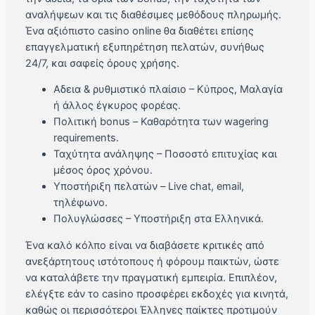
αναλήψεων και τις διαθέσιμες μεθόδους πληρωμής.
Ένα αξιόπιστο casino online θα διαθέτει επίσης
επαγγελματική εξυπηρέτηση πελατών, συνήθως
24/7, και σαφείς όρους χρήσης.
Αδεια & ρυθμιστικό πλαίσιο – Κύπρος, Μαλαγία
ή άλλος έγκυρος φορέας.
Πολιτική bonus – Καθαρότητα των wagering
requirements.
Ταχύτητα ανάληψης – Ποσοστό επιτυχίας και
μέσος όρος χρόνου.
Υποστήριξη πελατών – Live chat, email,
τηλέφωνο.
Πολυγλώσσες – Υποστήριξη στα Ελληνικά.
Ένα καλό κόλπο είναι να διαβάσετε κριτικές από
ανεξάρτητους ιστότοπους ή φόρουμ παικτών, ώστε
να καταλάβετε την πραγματική εμπειρία. Επιπλέον,
ελέγξτε εάν το casino προσφέρει εκδοχές για κινητά,
καθώς οι περισσότεροι Έλληνες παίκτες προτιμούν