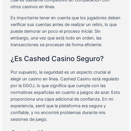
cual es bastante competitivo en comparación con
otros casinos en línea.
Es importante tener en cuenta que los jugadores deben
verificar sus cuentas antes de realizar un retiro, lo que
puede demorar un poco el proceso inicial. Sin
embargo, una vez que está todo en orden, las
transacciones se procesan de forma eficiente.
¿Es Cashed Casino Seguro?
Por supuesto, la seguridad es un aspecto crucial al
elegir un casino en línea. Cashed Casino está regulado
por la DGOJ, lo que significa que cumple con las
normativas españolas en cuanto a juegos de azar. Esto
proporciona una capa adicional de confianza. En mi
experiencia, sentí que la plataforma era segura y
confiable, y no encontré problemas durante mis
sesiones de juego.