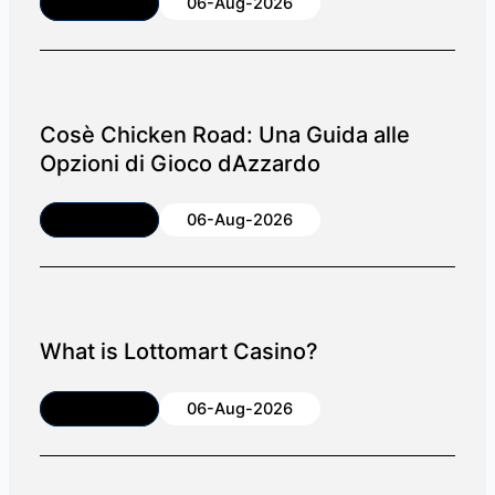
Article
06-Aug-2026
Cosè Chicken Road: Una Guida alle
Opzioni di Gioco dAzzardo
Article
06-Aug-2026
What is Lottomart Casino?
Article
06-Aug-2026