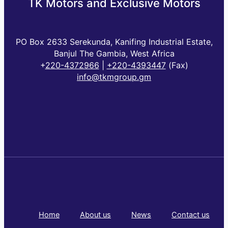
TK Motors and Exclusive Motors
PO Box 2633 Serekunda, Kanifing Industrial Estate,
Banjul The Gambia, West Africa
+
220-4372966
|
+220-4393447
(Fax)
info@tkmgroup.gm
Home
About us
News
Contact us