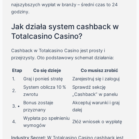
najszybszych wypłat w branży – średni czas to 24
godziny.
Jak działa system cashback w
Totalcasino Casino?
Cashback w Totalcasino Casino jest prosty i
przejrzysty. Oto podstawowy schemat działania:
Etap
Co się dzieje
Co musisz zrobić
1.
Graj i ponieś stratę
Zarejestruj się i zaloguj
System oblicza 10 %
Sprawdź sekcję
2.
zwrotu
„Cashback” w panelu
Bonus zostaje
Akceptuj warunki i graj
3. •
przyznany
dalej
Wypłata po spełnieniu
4.
Złóż wniosek o wypłatę
wymogów
Industry Secret:
W Totalcasino Casino cashback jest