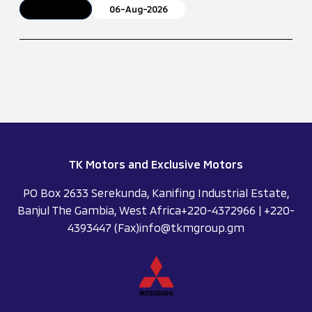
Article
06-Aug-2026
TK Motors and Exclusive Motors
PO Box 2633 Serekunda, Kanifing Industrial Estate,
Banjul The Gambia, West Africa
+
220-4372966
|
+220-
4393447
(Fax)
info@tkmgroup.gm