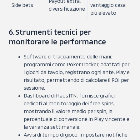
Payout extra,
Side bets
vantaggio casa
diversificazione
più elevato
6. Strumenti tecnici per
monitorare le performance
Software di tracciamento delle mani:
programmi come PokerTracker, adattati per
i giochi da tavolo, registrano ogni ante, Play e
risultato, permettendo di calcolare il ROI per
sessione.
Dashboard di Haos ITN: fornisce grafici
dedicati al monitoraggio dei free spins,
mostrando il valore medio per spin, la
percentuale di conversione in Play vincente e
la varianza settimanale.
Avvisi di tempo di gioco: impostare notifiche