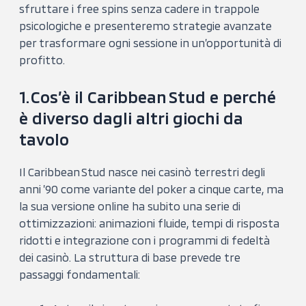
sfruttare i free spins senza cadere in trappole
psicologiche e presenteremo strategie avanzate
per trasformare ogni sessione in un’opportunità di
profitto.
1. Cos’è il Caribbean Stud e perché
è diverso dagli altri giochi da
tavolo
Il Caribbean Stud nasce nei casinò terrestri degli
anni ’90 come variante del poker a cinque carte, ma
la sua versione online ha subito una serie di
ottimizzazioni: animazioni fluide, tempi di risposta
ridotti e integrazione con i programmi di fedeltà
dei casinò. La struttura di base prevede tre
passaggi fondamentali: