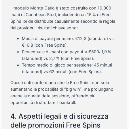
Il modello Monte‑Carlo è stato costruito con 10.000
mani di Caribbean Stud, includendo un 15 % di Free
Spins ibride distribuite casualmente secondo le regole
del provider. I risultati chiave sono:
Media di payout per mano: €12,3 (standard) vs
€16,8 (con Free Spins).
Percentuale di mani con payout ≥ €500: 1,9 %
(standard) vs 2,7 % (con Free Spins).
Tempo medio di gioco per sessione: 45 minuti
(standard) vs 62 minuti (con Free Spins).
Questi dati confermano che le Free Spins non solo
aumentano le probabilità di “big win”, ma prolungano
anche la durata della sessione, offrendo più
opportunità di sfruttare il bankroll.
4. Aspetti legali e di sicurezza
delle promozioni Free Spins