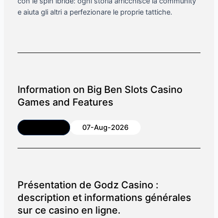
con le spin ibride: ogni storia arricchisce la community
e aiuta gli altri a perfezionare le proprie tattiche.
Information on Big Ben Slots Casino
Games and Features
Article
07-Aug-2026
Présentation de Godz Casino :
description et informations générales
sur ce casino en ligne.