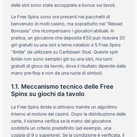
delle slot sono state accoppiate a bonus sui tavoli.
Le Free Spins sono ora presenti nei pacchetti di
benvenuto di molti casinò, ma soprattutto nei “Reload
Bonuses” che ricompensano i giocatori abituali. In
pratica, un giocatore che deposita €50 può ricevere 20
giri gratuiti su una slot a tema natalizio e 5 Free Spins
“ibride” da utilizzare su Caribbean Stud. Queste spin
ibride non sono semplici giri su una slot, ma turni
gratuiti di gioco da tavolo, dove il risultato dipende dalla
mano pre‑flop e non da una ruota di simboli.
1.1. Meccanismo tecnico delle Free
Spins su giochi da tavolo
Le Free Spins ibride si attivano tramite un algoritmo
interno al motore del casinò. Dopo la distribuzione delle
carte, il sistema verifica se la mano del giocatore
soddisfa un criterio predefinito (ad esempio, una
coppia di 9 o superiore). Se la condizione è verificata, il