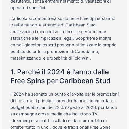
dell’utente, senza entrare nel merito di valutazioni di
operatori specifici.
L’articolo si concentrerà su come le Free Spins stanno
trasformando le strategie di Caribbean Stud,
analizzando i meccanismi tecnici, le performance
statistiche e le implicazioni legali. Scopriremo inoltre
come i giocatori esperti possano ottimizzare le proprie
puntate durante le promozioni di Capodanno,
massimizzando le probabilità di “big win”.
1. Perché il 2024 è l’anno delle
Free Spins per Caribbean Stud
Il 2024 ha segnato un punto di svolta per le promozioni
di fine anno. I principali provider hanno incrementato i
budget pubblicitari del 22 % rispetto al 2023, puntando
su campagne cross‑media che includono TV,
streaming e social. Il risultato è stato un’ondata di
offerte “tutto in uno”, dove le tradizionali Free Spins