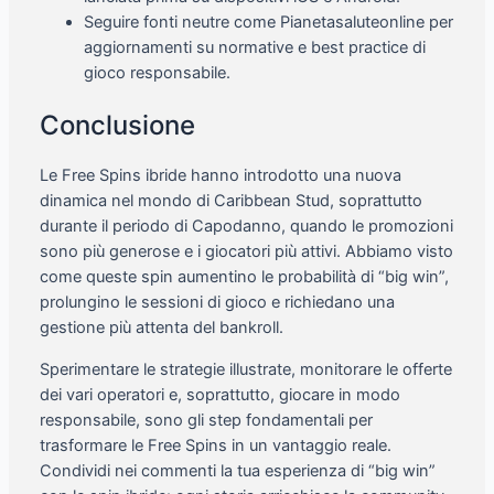
Seguire fonti neutre come Pianetasaluteonline per
aggiornamenti su normative e best practice di
gioco responsabile.
Conclusione
Le Free Spins ibride hanno introdotto una nuova
dinamica nel mondo di Caribbean Stud, soprattutto
durante il periodo di Capodanno, quando le promozioni
sono più generose e i giocatori più attivi. Abbiamo visto
come queste spin aumentino le probabilità di “big win”,
prolungino le sessioni di gioco e richiedano una
gestione più attenta del bankroll.
Sperimentare le strategie illustrate, monitorare le offerte
dei vari operatori e, soprattutto, giocare in modo
responsabile, sono gli step fondamentali per
trasformare le Free Spins in un vantaggio reale.
Condividi nei commenti la tua esperienza di “big win”