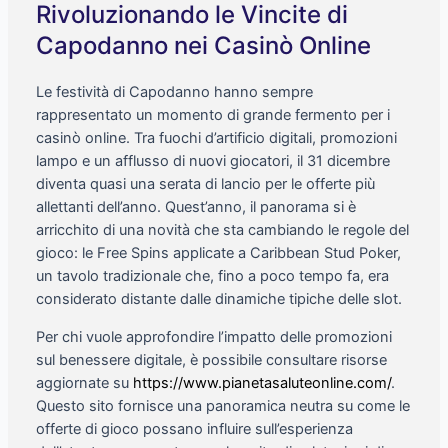
Rivoluzionando le Vincite di
Capodanno nei Casinò Online
Le festività di Capodanno hanno sempre
rappresentato un momento di grande fermento per i
casinò online. Tra fuochi d’artificio digitali, promozioni
lampo e un afflusso di nuovi giocatori, il 31 dicembre
diventa quasi una serata di lancio per le offerte più
allettanti dell’anno. Quest’anno, il panorama si è
arricchito di una novità che sta cambiando le regole del
gioco: le Free Spins applicate a Caribbean Stud Poker,
un tavolo tradizionale che, fino a poco tempo fa, era
considerato distante dalle dinamiche tipiche delle slot.
Per chi vuole approfondire l’impatto delle promozioni
sul benessere digitale, è possibile consultare risorse
aggiornate su
https://www.pianetasaluteonline.com/
.
Questo sito fornisce una panoramica neutra su come le
offerte di gioco possano influire sull’esperienza