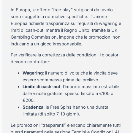
In Europa, le offerte “free‑play” sui giochi da tavolo
sono soggette a normative specifiche. L’Unione
Europea richiede trasparenza sui requisiti di wagering e
limiti di cash‑out, mentre il Regno Unito, tramite la UK
Gambling Commission, impone che le promozioni non
inducano a un gioco irresponsabile.
Per verificare la correttezza delle condizioni, i giocatori
devono controllare:
Wagering
: il numero di volte che la vincita deve
essere scommessa prima del prelievo.
Limite di cash‑out
: l’importo massimo estraibile
dalle vincite gratuite, spesso fissato a €100 o
€200.
Scadenza
: le Free Spins hanno una durata
limitata (di solito 7‑10 giorni).
Le promozioni “trasparenti” elencano chiaramente tutti
questi parametri nella sezione Termini e Condizioni. Al