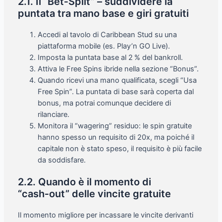
2.1. Il “Bet‑Split” – suddividere la
puntata tra mano base e giri gratuiti
Accedi al tavolo di Caribbean Stud su una
piattaforma mobile (es. Play’n GO Live).
Imposta la puntata base al 2 % del bankroll.
Attiva le Free Spins ibride nella sezione “Bonus”.
Quando ricevi una mano qualificata, scegli “Usa
Free Spin”. La puntata di base sarà coperta dal
bonus, ma potrai comunque decidere di
rilanciare.
Monitora il “wagering” residuo: le spin gratuite
hanno spesso un requisito di 20x, ma poiché il
capitale non è stato speso, il requisito è più facile
da soddisfare.
2.2. Quando è il momento di
“cash‑out” delle vincite gratuite
Il momento migliore per incassare le vincite derivanti