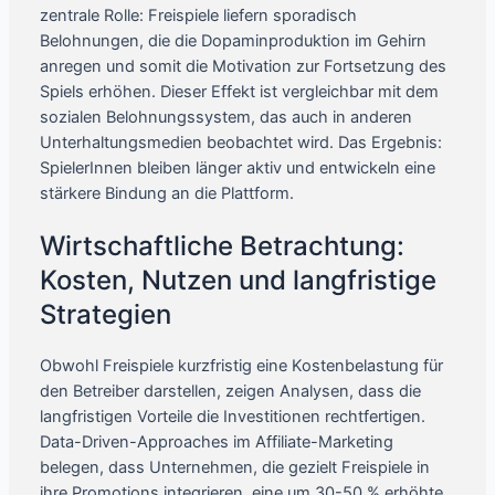
zentrale Rolle: Freispiele liefern sporadisch
Belohnungen, die die Dopaminproduktion im Gehirn
anregen und somit die Motivation zur Fortsetzung des
Spiels erhöhen. Dieser Effekt ist vergleichbar mit dem
sozialen Belohnungssystem, das auch in anderen
Unterhaltungsmedien beobachtet wird. Das Ergebnis:
SpielerInnen bleiben länger aktiv und entwickeln eine
stärkere Bindung an die Plattform.
Wirtschaftliche Betrachtung:
Kosten, Nutzen und langfristige
Strategien
Obwohl Freispiele kurzfristig eine Kostenbelastung für
den Betreiber darstellen, zeigen Analysen, dass die
langfristigen Vorteile die Investitionen rechtfertigen.
Data-Driven-Approaches im Affiliate-Marketing
belegen, dass Unternehmen, die gezielt Freispiele in
ihre Promotions integrieren, eine um 30-50 % erhöhte