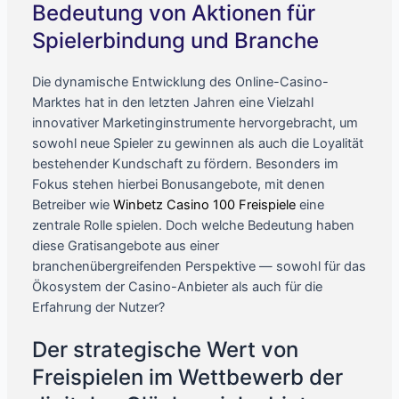
Bedeutung von Aktionen für
Spielerbindung und Branche
Die dynamische Entwicklung des Online-Casino-
Marktes hat in den letzten Jahren eine Vielzahl
innovativer Marketinginstrumente hervorgebracht, um
sowohl neue Spieler zu gewinnen als auch die Loyalität
bestehender Kundschaft zu fördern. Besonders im
Fokus stehen hierbei Bonusangebote, mit denen
Betreiber wie
Winbetz Casino 100 Freispiele
eine
zentrale Rolle spielen. Doch welche Bedeutung haben
diese Gratisangebote aus einer
branchenübergreifenden Perspektive — sowohl für das
Ökosystem der Casino-Anbieter als auch für die
Erfahrung der Nutzer?
Der strategische Wert von
Freispielen im Wettbewerb der