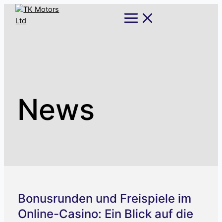
Skip
Main
Menu
to
content
News
Bonusrunden und Freispiele im
Online-Casino: Ein Blick auf die