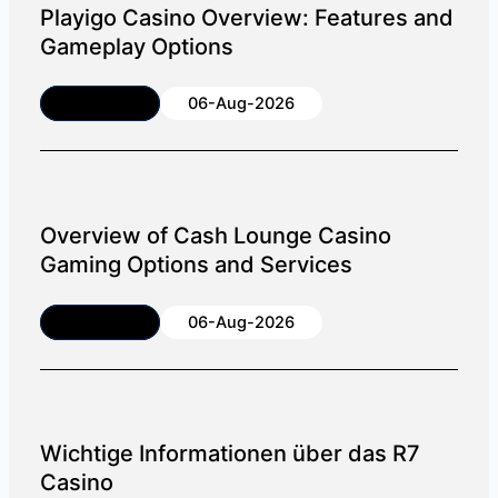
Playigo Casino Overview: Features and
Gameplay Options
Article
06-Aug-2026
Overview of Cash Lounge Casino
Gaming Options and Services
Article
06-Aug-2026
Wichtige Informationen über das R7
Casino