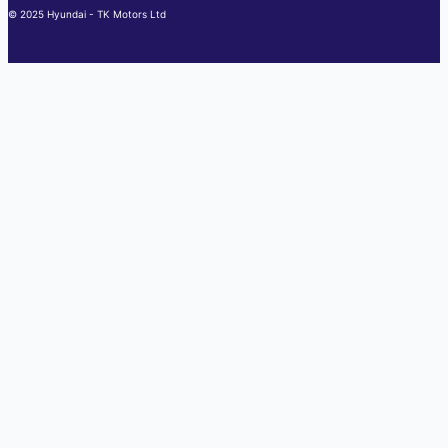
© 2025 Hyundai - TK Motors Ltd