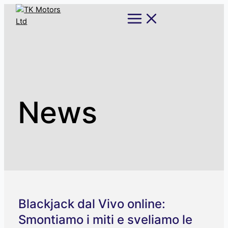
Skip
Main
Menu
to
content
News
Blackjack dal Vivo online:
Smontiamo i miti e sveliamo le