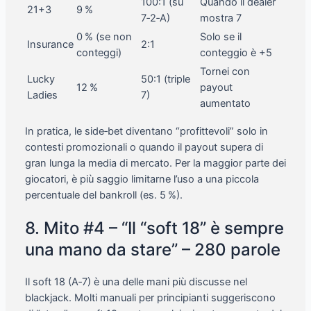
100:1 (su
Quando il dealer
21+3
9 %
7‑2‑A)
mostra 7
0 % (se non
Solo se il
Insurance
2:1
conteggi)
conteggio è +5
Tornei con
Lucky
50:1 (triple
12 %
payout
Ladies
7)
aumentato
In pratica, le side‑bet diventano “profittevoli” solo in
contesti promozionali o quando il payout supera di
gran lunga la media di mercato. Per la maggior parte dei
giocatori, è più saggio limitarne l’uso a una piccola
percentuale del bankroll (es. 5 %).
8. Mito #4 – “Il “soft 18” è sempre
una mano da stare” – 280 parole
Il soft 18 (A‑7) è una delle mani più discusse nel
blackjack. Molti manuali per principianti suggeriscono