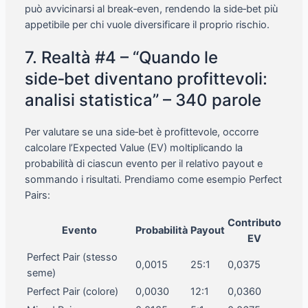
può avvicinarsi al break‑even, rendendo la side‑bet più
appetibile per chi vuole diversificare il proprio rischio.
7. Realtà #4 – “Quando le
side‑bet diventano profittevoli:
analisi statistica” – 340 parole
Per valutare se una side‑bet è profittevole, occorre
calcolare l’Expected Value (EV) moltiplicando la
probabilità di ciascun evento per il relativo payout e
sommando i risultati. Prendiamo come esempio Perfect
Pairs:
Contributo
Evento
Probabilità
Payout
EV
Perfect Pair (stesso
0,0015
25:1
0,0375
seme)
Perfect Pair (colore)
0,0030
12:1
0,0360