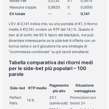
Mixed Pair
0,0135
5:1
0,0675
Nessuna coppia
0,9820
0
0,0000
EV totale
—
—
0,141
L’EV di 0,141 indica che, su una puntata di €1, il ritorno
medio è €0,141, ovvero un RTP del 14,1 %. Questo è
ben al di sotto del 95 % tipico del blackjack, ma può
diventare interessante se la side‑bet è offerta con un
bonus extra o se il giocatore ha una strategia di
“scommessa combinata” su più tavoli simultanei.
Tabella comparativa dei ritorni medi
per le side‑bet più popolari – 100
parole
Pagamento
Situazione
Side‑bet
RTP medio
più alto
vantaggiosa
Perfect
25:1
Promozioni con
14 %
Pairs
(same‑suit)
boost 2×