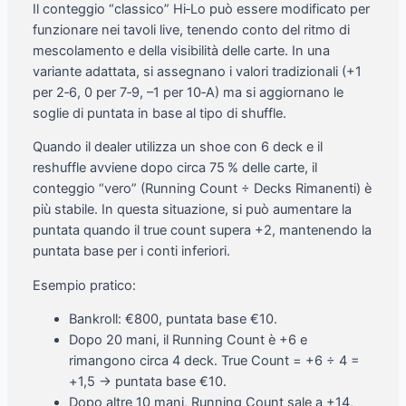
Il conteggio “classico” Hi‑Lo può essere modificato per
funzionare nei tavoli live, tenendo conto del ritmo di
mescolamento e della visibilità delle carte. In una
variante adattata, si assegnano i valori tradizionali (+1
per 2‑6, 0 per 7‑9, –1 per 10‑A) ma si aggiornano le
soglie di puntata in base al tipo di shuffle.
Quando il dealer utilizza un shoe con 6 deck e il
reshuffle avviene dopo circa 75 % delle carte, il
conteggio “vero” (Running Count ÷ Decks Rimanenti) è
più stabile. In questa situazione, si può aumentare la
puntata quando il true count supera +2, mantenendo la
puntata base per i conti inferiori.
Esempio pratico:
Bankroll: €800, puntata base €10.
Dopo 20 mani, il Running Count è +6 e
rimangono circa 4 deck. True Count = +6 ÷ 4 =
+1,5 → puntata base €10.
Dopo altre 10 mani, Running Count sale a +14,