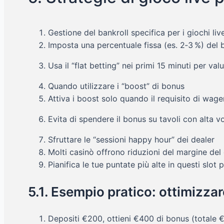
Gestione del bankroll specifica per i giochi liv
Imposta una percentuale fissa (es. 2‑3 %) del b
Usa il “flat betting” nei primi 15 minuti per valu
Quando utilizzare i “boost” di bonus
Attiva i boost solo quando il requisito di wag
Evita di spendere il bonus su tavoli con alta v
Sfruttare le “sessioni happy hour” dei dealer
Molti casinò offrono riduzioni del margine del
Pianifica le tue puntate più alte in questi slot 
5.1. Esempio pratico: ottimizza
Depositi €200, ottieni €400 di bonus (totale 