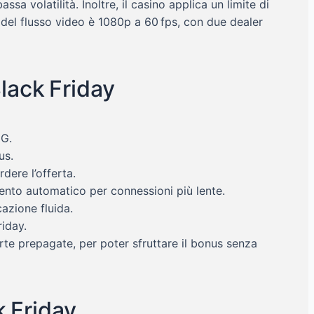
sa volatilità. Inoltre, il casino applica un limite di
 del flusso video è 1080p a 60 fps, con due dealer
Black Friday
NG.
us.
dere l’offerta.
mento automatico per connessioni più lente.
azione fluida.
riday.
te prepagate, per poter sfruttare il bonus senza
k Friday