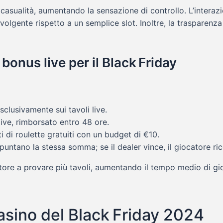
casualità, aumentando la sensazione di controllo. L’interazio
olgente rispetto a un semplice slot. Inoltre, la trasparenza 
bonus live per il Black Friday
clusivamente sui tavoli live.
live, rimborsato entro 48 ore.
ti di roulette gratuiti con un budget di €10.
 puntano la stessa somma; se il dealer vince, il giocatore ri
tore a provare più tavoli, aumentando il tempo medio di gio
 Casino del Black Friday 2024