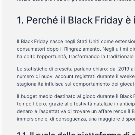
1. Perché il Black Friday è
Il Black Friday nasce negli Stati Uniti come estensio
consumatori dopo il Ringraziamento. Negli ultimi die
ha colto l’opportunità, trasformando la tradizionale
Le statistiche di crescita parlano chiaro: dal 2019 
numero di nuovi account registrati durante il weeke
stagionalità influisca sul comportamento dei giocato
Il budget medio destinato al gioco durante il Black F
tempo libero, grazie alle festività natalizie in anti
denaro e l’aspettativa di trovare un affare rende il 
immersione e, di conseguenza, una maggiore disponib