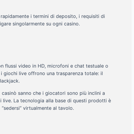
pidamente i termini di deposito, i requisiti di
vigare singolarmente su ogni casino.
on flussi video in HD, microfoni e chat testuale o
giochi live offrono una trasparenza totale: il
blackjack.
casinò sanno che i giocatori sono più inclini a
live. La tecnologia alla base di questi prodotti è
 “sedersi” virtualmente al tavolo.