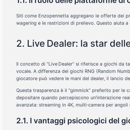
1.1. Il ruolo delle piattaforme 
Siti come Enzopennetta aggregano le offerte dei prin
wagering e le restrizioni di prelievo. Questo aiuta
2. Live Dealer: la star del
Il concetto di “Live Dealer” si riferisce a giochi da
vocale. A differenza dei giochi RNG (Random Number 
giocatore può vedere le mani del dealer, il lancio de
Questa trasparenza è il “gimmick” preferito per le c
depositare quando percepiscono un’interazione reale,
avanzata: streaming in 4K, multi‑camera per angoli di
2.1. I vantaggi psicologici del 