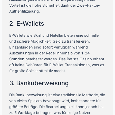
Vorteil ist die hohe Sicherheit dank der Zwei-Faktor-
Authentifizierung.
2. E-Wallets
E-Wallets wie Skrill und Neteller bieten eine schnelle
und sichere Möglichkeit, Geld zu transferieren.
Einzahlungen sind sofort verfügbar, während
Auszahlungen in der Regel innerhalb von
1-24
Stunden
bearbeitet werden. Das Betista Casino erhebt
oft keine Gebühren für E-Wallet-Transaktionen, was es
für große Spieler attraktiv macht.
3. Banküberweisung
Die Banküberweisung ist eine traditionelle Methode, die
von vielen Spielern bevorzugt wird, insbesondere für
größere Beträge. Die Bearbeitungszeit kann jedoch bis
zu
5 Werktage
betragen, was für einige Nutzer