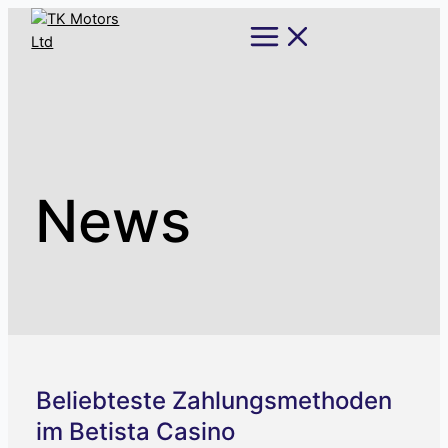
Skip
Main
Menu
to
content
News
Beliebteste Zahlungsmethoden
im Betista Casino