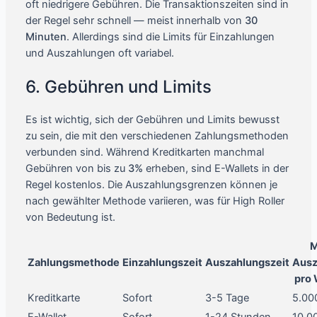
oft niedrigere Gebühren. Die Transaktionszeiten sind in
der Regel sehr schnell — meist innerhalb von
30
Minuten
. Allerdings sind die Limits für Einzahlungen
und Auszahlungen oft variabel.
6. Gebühren und Limits
Es ist wichtig, sich der Gebühren und Limits bewusst
zu sein, die mit den verschiedenen Zahlungsmethoden
verbunden sind. Während Kreditkarten manchmal
Gebühren von bis zu
3%
erheben, sind E-Wallets in der
Regel kostenlos. Die Auszahlungsgrenzen können je
nach gewählter Methode variieren, was für High Roller
von Bedeutung ist.
M
Zahlungsmethode
Einzahlungszeit
Auszahlungszeit
Ausz
pro
Kreditkarte
Sofort
3-5 Tage
5.00
E-Wallet
Sofort
1-24 Stunden
10.0