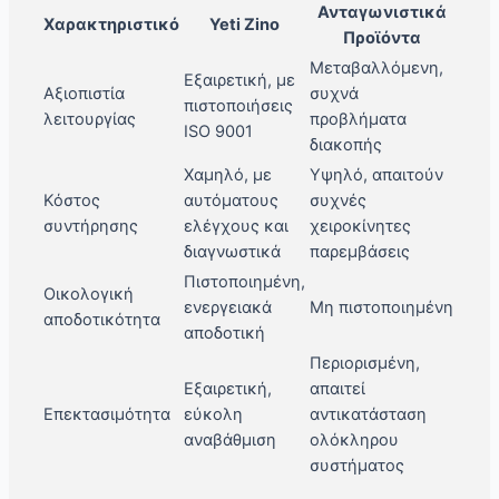
Ανταγωνιστικά
Χαρακτηριστικό
Yeti Zino
Προϊόντα
Μεταβαλλόμενη,
Εξαιρετική, με
Αξιοπιστία
συχνά
πιστοποιήσεις
λειτουργίας
προβλήματα
ISO 9001
διακοπής
Χαμηλό, με
Υψηλό, απαιτούν
Κόστος
αυτόματους
συχνές
συντήρησης
ελέγχους και
χειροκίνητες
διαγνωστικά
παρεμβάσεις
Πιστοποιημένη,
Οικολογική
ενεργειακά
Μη πιστοποιημένη
αποδοτικότητα
αποδοτική
Περιορισμένη,
Εξαιρετική,
απαιτεί
Επεκτασιμότητα
εύκολη
αντικατάσταση
αναβάθμιση
ολόκληρου
συστήματος