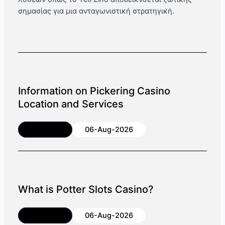
σημασίας για μια ανταγωνιστική στρατηγική.
Information on Pickering Casino
Location and Services
Article
06-Aug-2026
What is Potter Slots Casino?
Article
06-Aug-2026