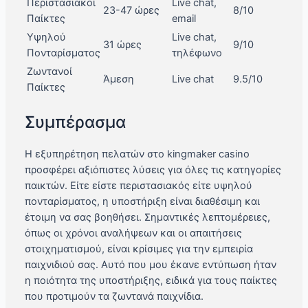
Περιστασιακοί
Live chat,
23-47 ώρες
8/10
Παίκτες
email
Υψηλού
Live chat,
31 ώρες
9/10
Πονταρίσματος
τηλέφωνο
Ζωντανοί
Άμεση
Live chat
9.5/10
Παίκτες
Συμπέρασμα
Η εξυπηρέτηση πελατών στο kingmaker casino
προσφέρει αξιόπιστες λύσεις για όλες τις κατηγορίες
παικτών. Είτε είστε περιστασιακός είτε υψηλού
πονταρίσματος, η υποστήριξη είναι διαθέσιμη και
έτοιμη να σας βοηθήσει. Σημαντικές λεπτομέρειες,
όπως οι χρόνοι αναλήψεων και οι απαιτήσεις
στοιχηματισμού, είναι κρίσιμες για την εμπειρία
παιχνιδιού σας. Αυτό που μου έκανε εντύπωση ήταν
η ποιότητα της υποστήριξης, ειδικά για τους παίκτες
που προτιμούν τα ζωντανά παιχνίδια.