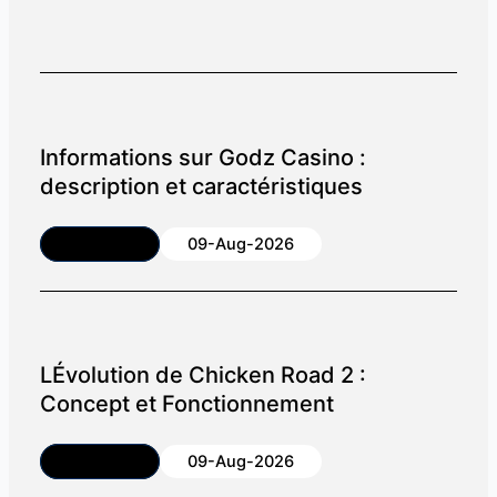
Informations sur Godz Casino :
description et caractéristiques
Article
09-Aug-2026
LÉvolution de Chicken Road 2 :
Concept et Fonctionnement
Article
09-Aug-2026