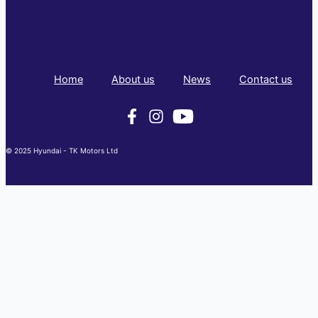
Home
About us
News
Contact us
© 2025 Hyundai - TK Motors Ltd