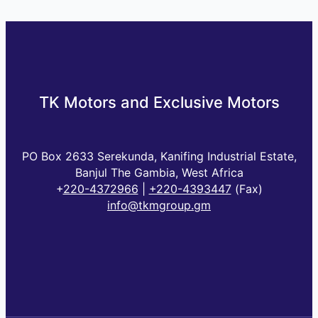
TK Motors and Exclusive Motors
PO Box 2633 Serekunda, Kanifing Industrial Estate,
Banjul The Gambia, West Africa
+
220-4372966
|
+220-4393447
(Fax)
info@tkmgroup.gm