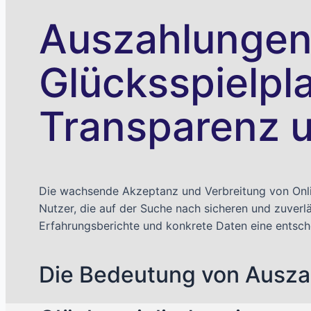
Auszahlungen 
Glücksspielpla
Transparenz u
Die wachsende Akzeptanz und Verbreitung von Onli
Nutzer, die auf der Suche nach sicheren und zuverl
Erfahrungsberichte und konkrete Daten eine entsche
Die Bedeutung von Ausza