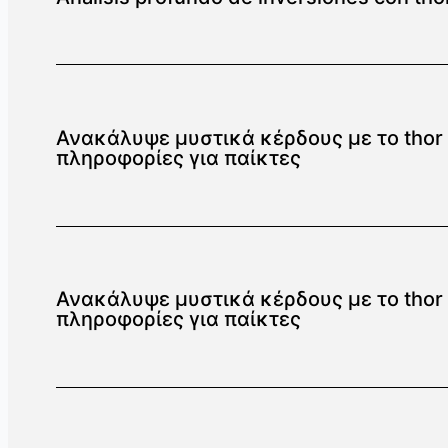
Ανακάλυψε μυστικά κέρδους με το thor f
πληροφορίες για παίκτες
Ανακάλυψε μυστικά κέρδους με το thor f
πληροφορίες για παίκτες