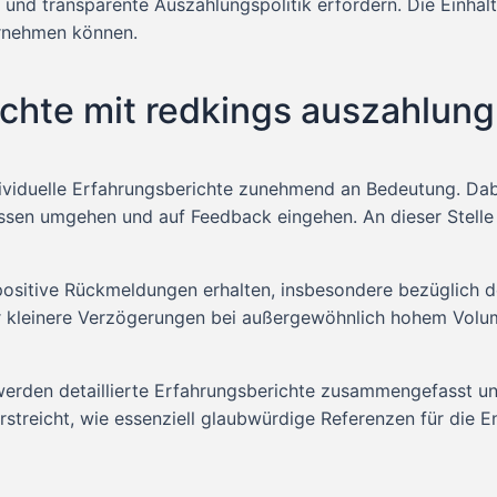
ng und transparente Auszahlungspolitik erfordern. Die Einh
ornehmen können.
ichte mit redkings auszahlun
viduelle Erfahrungsberichte zunehmend an Bedeutung. Dabe
essen umgehen und auf Feedback eingehen. An dieser Stelle
positive Rückmeldungen erhalten, insbesondere bezüglich 
 kleinere Verzögerungen bei außergewöhnlich hohem Volume
erden detaillierte Erfahrungsberichte zusammengefasst u
erstreicht, wie essenziell glaubwürdige Referenzen für di