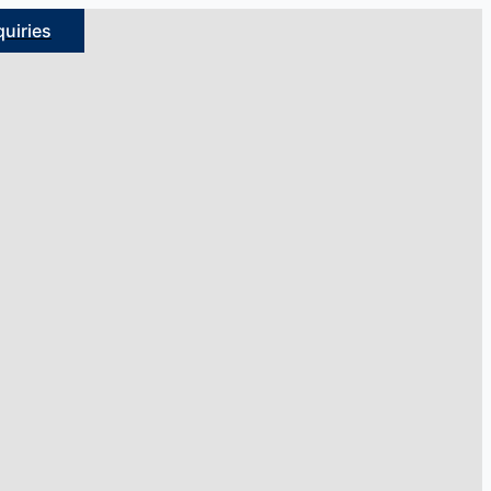
uiries