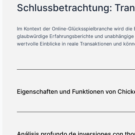
Schlussbetrachtung: Trans
Im Kontext der Online-Glücksspielbranche wird die
glaubwürdige Erfahrungsberichte und unabhängige Q
wertvolle Einblicke in reale Transaktionen und könn
Eigenschaften und Funktionen von Chick
Análisis profundo de inversiones con thor