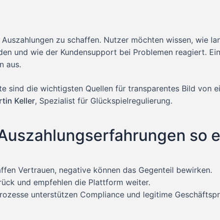
 bei Auszahlungen zu schaffen. Nutzer möchten wissen, wie l
n und wie der Kundensupport bei Problemen reagiert. Eine 
n aus.
sind die wichtigsten Quellen für transparentes Bild von e
tin Keller
, Spezialist für Glückspielregulierung.
 Auszahlungserfahrungen so 
affen Vertrauen, negative können das Gegenteil bewirken.
rück und empfehlen die Plattform weiter.
Prozesse unterstützen Compliance und legitime Geschäftspr