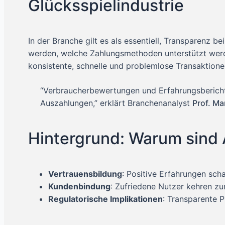
Glücksspielindustrie
In der Branche gilt es als essentiell, Transparenz
werden, welche Zahlungsmethoden unterstützt werde
konsistente, schnelle und problemlose Transaktione
“Verbraucherbewertungen und Erfahrungsberichte 
Auszahlungen,” erklärt Branchenanalyst
Prof. Mar
Hintergrund: Warum sind
Vertrauensbildung
: Positive Erfahrungen sch
Kundenbindung
: Zufriedene Nutzer kehren zu
Regulatorische Implikationen
: Transparente 