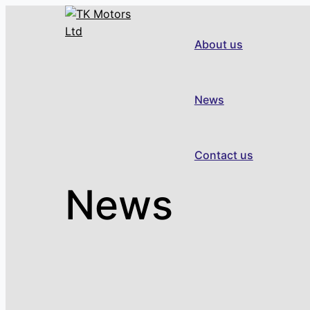
Skip
to
About us
content
News
Contact us
News