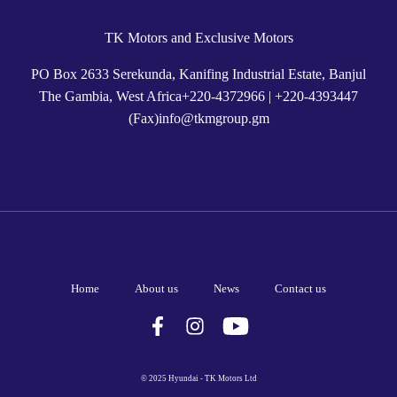
TK Motors and Exclusive Motors
PO Box 2633 Serekunda, Kanifing Industrial Estate, Banjul
The Gambia, West Africa
+
220-4372966
|
+220-4393447
(Fax)
info@tkmgroup.gm
Home
About us
News
Contact us
© 2025 Hyundai - TK Motors Ltd