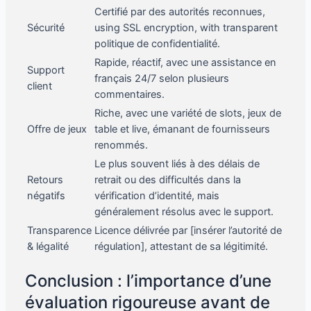
Certifié par des autorités reconnues,
Sécurité
using SSL encryption, with transparent
politique de confidentialité.
Rapide, réactif, avec une assistance en
Support
français 24/7 selon plusieurs
client
commentaires.
Riche, avec une variété de slots, jeux de
Offre de jeux
table et live, émanant de fournisseurs
renommés.
Le plus souvent liés à des délais de
Retours
retrait ou des difficultés dans la
négatifs
vérification d’identité, mais
généralement résolus avec le support.
Transparence
Licence délivrée par [insérer l’autorité de
& légalité
régulation], attestant de sa légitimité.
Conclusion : l’importance d’une
évaluation rigoureuse avant de