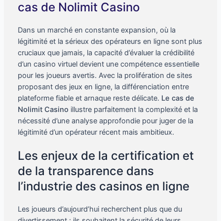
cas de Nolimit Casino
Dans un marché en constante expansion, où la
légitimité et la sérieux des opérateurs en ligne sont plus
cruciaux que jamais, la capacité d’évaluer la crédibilité
d’un casino virtuel devient une compétence essentielle
pour les joueurs avertis. Avec la prolifération de sites
proposant des jeux en ligne, la différenciation entre
plateforme fiable et arnaque reste délicate.
Le cas de
Nolimit Casino
illustre parfaitement la complexité et la
nécessité d’une analyse approfondie pour juger de la
légitimité d’un opérateur récent mais ambitieux.
Les enjeux de la certification et
de la transparence dans
l’industrie des casinos en ligne
Les joueurs d’aujourd’hui recherchent plus que du
divertissement : ils souhaitent la sécurité de leurs