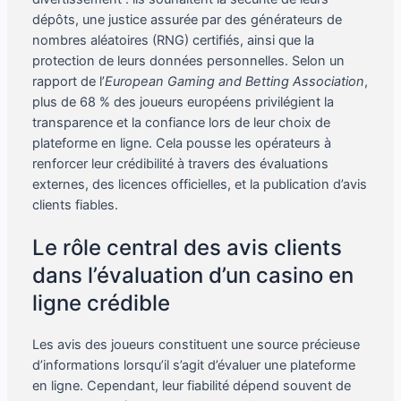
dépôts, une justice assurée par des générateurs de
nombres aléatoires (RNG) certifiés, ainsi que la
protection de leurs données personnelles. Selon un
rapport de l’
European Gaming and Betting Association
,
plus de 68 % des joueurs européens privilégient la
transparence et la confiance lors de leur choix de
plateforme en ligne. Cela pousse les opérateurs à
renforcer leur crédibilité à travers des évaluations
externes, des licences officielles, et la publication d’avis
clients fiables.
Le rôle central des avis clients
dans l’évaluation d’un casino en
ligne crédible
Les avis des joueurs constituent une source précieuse
d’informations lorsqu’il s’agit d’évaluer une plateforme
en ligne. Cependant, leur fiabilité dépend souvent de