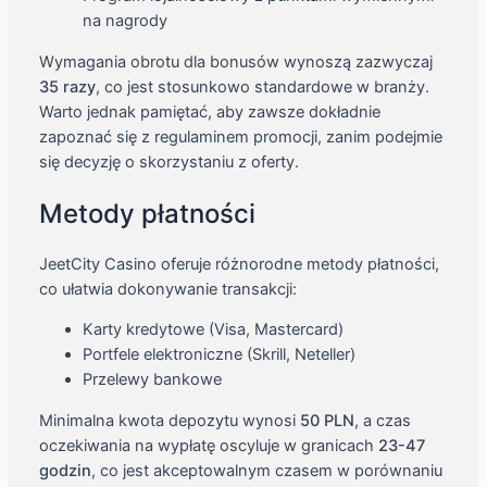
na nagrody
Wymagania obrotu dla bonusów wynoszą zazwyczaj
35 razy
, co jest stosunkowo standardowe w branży.
Warto jednak pamiętać, aby zawsze dokładnie
zapoznać się z regulaminem promocji, zanim podejmie
się decyzję o skorzystaniu z oferty.
Metody płatności
JeetCity Casino oferuje różnorodne metody płatności,
co ułatwia dokonywanie transakcji:
Karty kredytowe (Visa, Mastercard)
Portfele elektroniczne (Skrill, Neteller)
Przelewy bankowe
Minimalna kwota depozytu wynosi
50 PLN
, a czas
oczekiwania na wypłatę oscyluje w granicach
23-47
godzin
, co jest akceptowalnym czasem w porównaniu