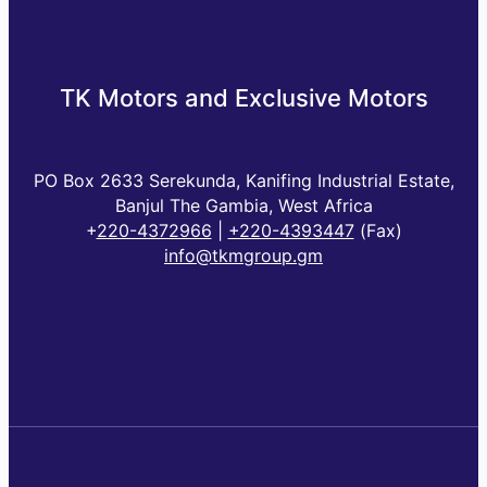
TK Motors and Exclusive Motors
PO Box 2633 Serekunda, Kanifing Industrial Estate,
Banjul The Gambia, West Africa
+
220-4372966
|
+220-4393447
(Fax)
info@tkmgroup.gm