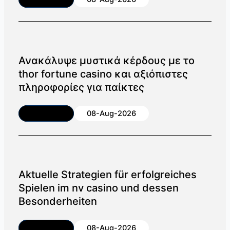
Ανακάλυψε μυστικά κέρδους με το
thor fortune casino και αξιόπιστες
πληροφορίες για παίκτες
Article
08-Aug-2026
Aktuelle Strategien für erfolgreiches
Spielen im nv casino und dessen
Besonderheiten
Article
08-Aug-2026