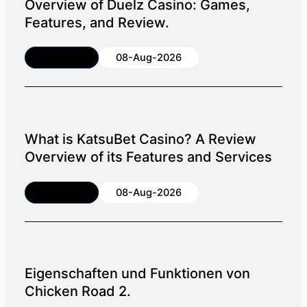
Overview of Duelz Casino: Games,
Features, and Review.
Article
08-Aug-2026
What is KatsuBet Casino? A Review
Overview of its Features and Services
Article
08-Aug-2026
Eigenschaften und Funktionen von
Chicken Road 2.